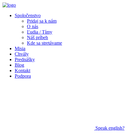
Spoločenstvo
Pridaj sa k nám
O nás
Ľudia / Tímy
Náš príbeh
Kde sa stretávame
Misia
Chvály
Prednášky
Blog
Kontakt
Podpora
Speak
english?