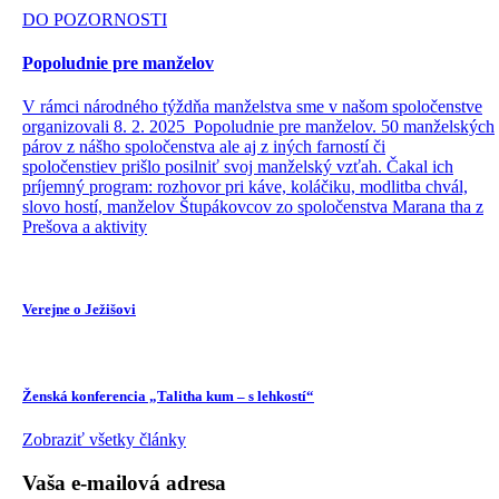
DO POZORNOSTI
Popoludnie pre manželov
V rámci národného týždňa manželstva sme v našom spoločenstve
organizovali 8. 2. 2025 Popoludnie pre manželov. 50 manželských
párov z nášho spoločenstva ale aj z iných farností či
spoločenstiev prišlo posilniť svoj manželský vzťah. Čakal ich
príjemný program: rozhovor pri káve, koláčiku, modlitba chvál,
slovo hostí, manželov Štupákovcov zo spoločenstva Marana tha z
Prešova a aktivity
Verejne o Ježišovi
Ženská konferencia „Talitha kum – s lehkostí“
Zobraziť všetky články
Vaša e-mailová adresa