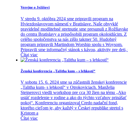
Verejne o Ježišovi
V stredu 9. októbra 2024 sme pripravili program na
Hviezdoslavovom námestí v Bratislave. Naše obvyklé
pravidelné modlitebné stretnutie sme presunuli z Rožňavske
do centra Bratislavy a prispôsobili program okoloidúcim. Z
celého spoločenstva sa nás zišlo takmer 50. Hudobný
program pripravili Martindom Worship spolu s Woysom.
Pripravili sme informačný stánok s kávou, aktivity pre deti,
Čítaj viac
Ženská konferencia „Talitha kum – s lehkostí“
V sobotu 15. 6. 2024 sme sa zúčastnili ženskej konferencie
„Talitha kum- s lehkostí“ v Otrokoviciach. Manželia
Steinerovci viedli workshop pre cca 30 žien na tému „Ako
ustáť rozdelenie v rodine a ako do týchto vzťahov prinášať
pokoj“. Konferenciu organizoval Credo nadační fond,
ktorého cieľom je, aby každý v Českej republike stretol s
Kristom a
Čítaj viac