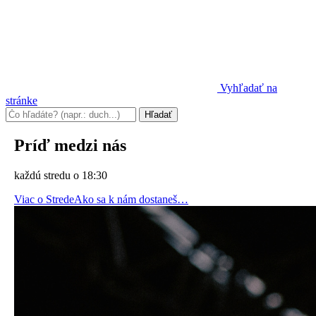
Vyhľadať na
stránke
Príď medzi nás
každú stredu o 18:30
Viac o Strede
Ako sa k nám dostaneš…