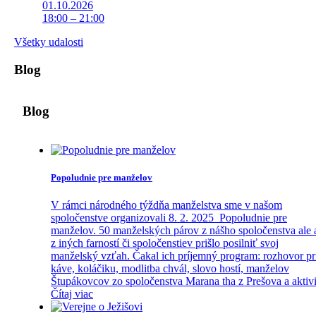
01.10.2026
18:00 – 21:00
Všetky udalosti
Blog
Blog
Popoludnie pre manželov
V rámci národného týždňa manželstva sme v našom
spoločenstve organizovali 8. 2. 2025 Popoludnie pre
manželov. 50 manželských párov z nášho spoločenstva ale 
z iných farností či spoločenstiev prišlo posilniť svoj
manželský vzťah. Čakal ich príjemný program: rozhovor pr
káve, koláčiku, modlitba chvál, slovo hostí, manželov
Štupákovcov zo spoločenstva Marana tha z Prešova a aktivi
Čítaj viac