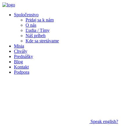
Spoločenstvo
Pridaj sa k nám
O nás
Ľudia / Tímy
Náš príbeh
Kde sa stretávame
Misia
Chvály
Prednášky
Blog
Kontakt
Podpora
Speak
english?