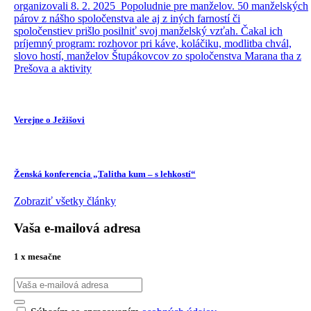
organizovali 8. 2. 2025 Popoludnie pre manželov. 50 manželských
párov z nášho spoločenstva ale aj z iných farností či
spoločenstiev prišlo posilniť svoj manželský vzťah. Čakal ich
príjemný program: rozhovor pri káve, koláčiku, modlitba chvál,
slovo hostí, manželov Štupákovcov zo spoločenstva Marana tha z
Prešova a aktivity
Verejne o Ježišovi
Ženská konferencia „Talitha kum – s lehkostí“
Zobraziť všetky články
Vaša e-mailová adresa
1 x mesačne