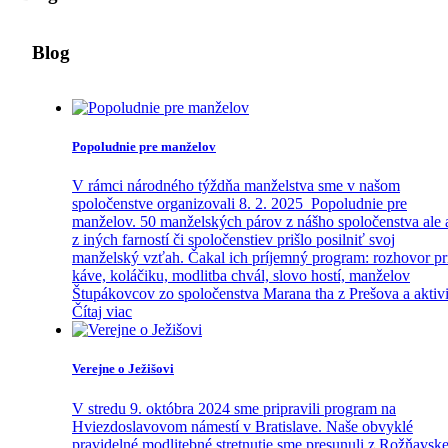
Blog
Popoludnie pre manželov
V rámci národného týždňa manželstva sme v našom
spoločenstve organizovali 8. 2. 2025 Popoludnie pre
manželov. 50 manželských párov z nášho spoločenstva ale 
z iných farností či spoločenstiev prišlo posilniť svoj
manželský vzťah. Čakal ich príjemný program: rozhovor pr
káve, koláčiku, modlitba chvál, slovo hostí, manželov
Štupákovcov zo spoločenstva Marana tha z Prešova a aktivi
Čítaj viac
Verejne o Ježišovi
V stredu 9. októbra 2024 sme pripravili program na
Hviezdoslavovom námestí v Bratislave. Naše obvyklé
pravidelné modlitebné stretnutie sme presunuli z Rožňavske