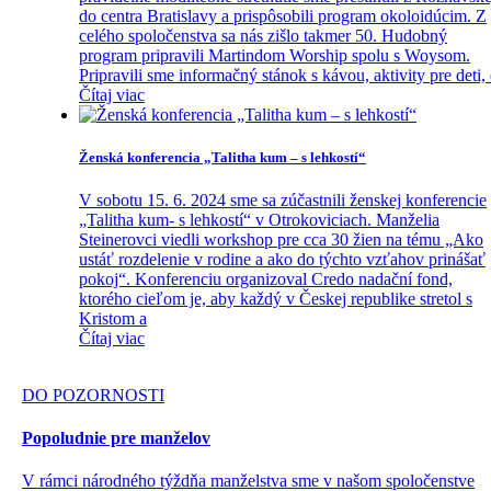
do centra Bratislavy a prispôsobili program okoloidúcim. Z
celého spoločenstva sa nás zišlo takmer 50. Hudobný
program pripravili Martindom Worship spolu s Woysom.
Pripravili sme informačný stánok s kávou, aktivity pre deti,
Čítaj viac
Ženská konferencia „Talitha kum – s lehkostí“
V sobotu 15. 6. 2024 sme sa zúčastnili ženskej konferencie
„Talitha kum- s lehkostí“ v Otrokoviciach. Manželia
Steinerovci viedli workshop pre cca 30 žien na tému „Ako
ustáť rozdelenie v rodine a ako do týchto vzťahov prinášať
pokoj“. Konferenciu organizoval Credo nadační fond,
ktorého cieľom je, aby každý v Českej republike stretol s
Kristom a
Čítaj viac
DO POZORNOSTI
Popoludnie pre manželov
V rámci národného týždňa manželstva sme v našom spoločenstve