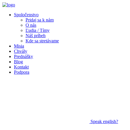
Spoločenstvo
Pridaj sa k nám
O nás
Ľudia / Tímy
Náš príbeh
Kde sa stretávame
Misia
Chvály
Prednášky
Blog
Kontakt
Podpora
Speak
english?