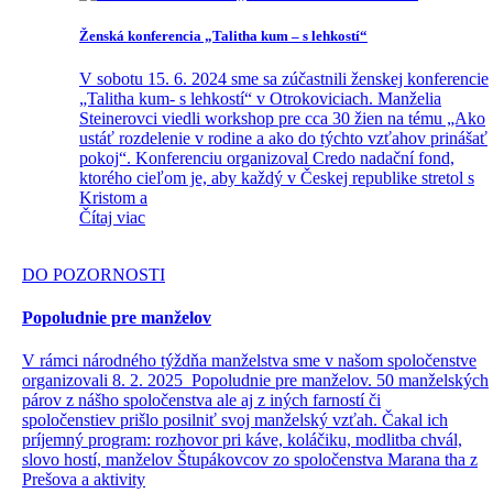
Ženská konferencia „Talitha kum – s lehkostí“
V sobotu 15. 6. 2024 sme sa zúčastnili ženskej konferencie
„Talitha kum- s lehkostí“ v Otrokoviciach. Manželia
Steinerovci viedli workshop pre cca 30 žien na tému „Ako
ustáť rozdelenie v rodine a ako do týchto vzťahov prinášať
pokoj“. Konferenciu organizoval Credo nadační fond,
ktorého cieľom je, aby každý v Českej republike stretol s
Kristom a
Čítaj viac
DO POZORNOSTI
Popoludnie pre manželov
V rámci národného týždňa manželstva sme v našom spoločenstve
organizovali 8. 2. 2025 Popoludnie pre manželov. 50 manželských
párov z nášho spoločenstva ale aj z iných farností či
spoločenstiev prišlo posilniť svoj manželský vzťah. Čakal ich
príjemný program: rozhovor pri káve, koláčiku, modlitba chvál,
slovo hostí, manželov Štupákovcov zo spoločenstva Marana tha z
Prešova a aktivity