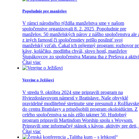
Popoludnie pre manželov
V rámci národného týždňa manželstva sme v našom
spoločenstve organizovali 8. 2. 2025 Popoludnie pre
manželov. 50 manželských párov z nášho spoločenstva ale 
z iných farností či spoločenstiev prišlo posilniť svoj
manželský vzťah. Čakal ich príjemný program: rozhovor pr
káve, koláčiku, modlitba chvál, slovo hostí, manželov
Štupákovcov zo spoločenstva Marana tha z Prešova a aktivi
Čítaj viac
Verejne o Ježišovi
V stredu 9. októbra 2024 sme pripravili program na
Hviezdoslavovom námestí v Bratislave. Naše obvyklé
pravidelné modlitebné stretnutie sme presunuli z Rožňavske
do centra Bratislavy a prispôsobili program okoloidúcim. Z
celého spoločenstva sa nás zišlo takmer 50. Hudobný
program pripravili Martindom Worship spolu s Woysom.
Pripravili sme informačný stánok s kávou, aktivity pre deti,
Čítaj viac