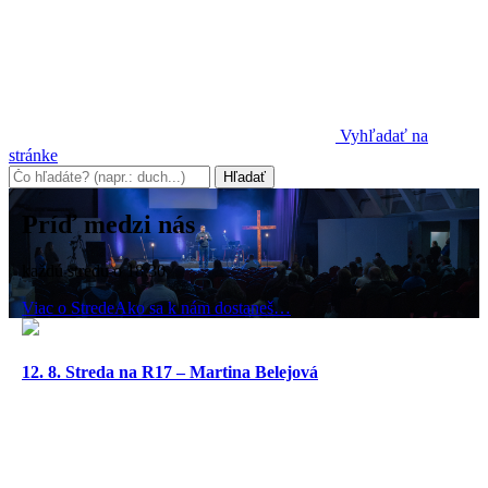
Vyhľadať na
stránke
Príď medzi nás
každú stredu o 18:30
Viac o Strede
Ako sa k nám dostaneš…
12. 8. Streda na R17 – Martina Belejová