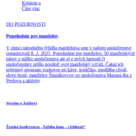
Kristom a
Čítaj viac
DO POZORNOSTI
Popoludnie pre manželov
V rámci národného týždňa manželstva sme v našom spoločenstve
organizovali 8. 2. 2025 Popoludnie pre manželov. 50 manželských
párov z nášho spoločenstva ale aj z iných farností či
spoločenstiev prišlo posilniť svoj manželský vzťah. Čakal ich
príjemný program: rozhovor pri káve, koláčiku, modlitba chvál,
slovo hostí, manželov Štupákovcov zo spoločenstva Marana tha z
Prešova a aktivity
Verejne o Ježišovi
Ženská konferencia „Talitha kum – s lehkostí“