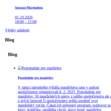
Spoznaj Martindom
01.10.2026
18:00 – 21:00
Všetky udalosti
Blog
Blog
Popoludnie pre manželov
V rámci národného týždňa manželstva sme v našom
spoločenstve organizovali 8. 2. 2025 Popoludnie pre
manželov. 50 manželských párov z nášho spoločenstva ale 
z iných farností či spoločenstiev prišlo posilniť svoj
manželský vzťah. Čakal ich príjemný program: rozhovor pr
káve, koláčiku, modlitba chvál, slovo hostí, manželov