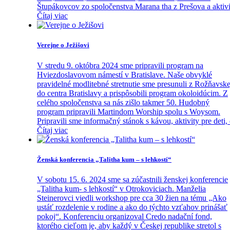
Štupákovcov zo spoločenstva Marana tha z Prešova a aktivi
Čítaj viac
Verejne o Ježišovi
V stredu 9. októbra 2024 sme pripravili program na
Hviezdoslavovom námestí v Bratislave. Naše obvyklé
pravidelné modlitebné stretnutie sme presunuli z Rožňavske
do centra Bratislavy a prispôsobili program okoloidúcim. Z
celého spoločenstva sa nás zišlo takmer 50. Hudobný
program pripravili Martindom Worship spolu s Woysom.
Pripravili sme informačný stánok s kávou, aktivity pre deti,
Čítaj viac
Ženská konferencia „Talitha kum – s lehkostí“
V sobotu 15. 6. 2024 sme sa zúčastnili ženskej konferencie
„Talitha kum- s lehkostí“ v Otrokoviciach. Manželia
Steinerovci viedli workshop pre cca 30 žien na tému „Ako
ustáť rozdelenie v rodine a ako do týchto vzťahov prinášať
pokoj“. Konferenciu organizoval Credo nadační fond,
ktorého cieľom je, aby každý v Českej republike stretol s