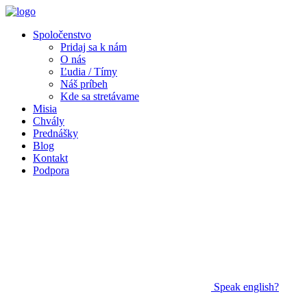
Spoločenstvo
Pridaj sa k nám
O nás
Ľudia / Tímy
Náš príbeh
Kde sa stretávame
Misia
Chvály
Prednášky
Blog
Kontakt
Podpora
Speak
english?