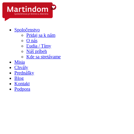
Spoločenstvo
Pridaj sa k nám
O nás
Ľudia / Tímy
Náš príbeh
Kde sa stretávame
Misia
Chvály
Prednášky
Blog
Kontakt
Podpora