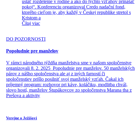
ustáť rozdelenie v rodine a ako do týchto vzťahov prinášať
pokoj“. Konferenciu organizoval Credo nadační fond,
ktorého cieľom je, aby každý v Českej republike stretol s
Kristom a
Čítaj viac
DO POZORNOSTI
Popoludnie pre manželov
V rámci národného týždňa manželstva sme v našom spoločenstve
organizovali 8. 2. 2025 Popoludnie pre manželov. 50 manželských
párov z nášho spoločenstva ale aj z iných farností či
spoločenstiev prišlo posilniť svoj manželský vzťah. Čakal ich
príjemný program: rozhovor pri káve, koláčiku, modlitba chvál,
slovo hostí, manželov Štupákovcov zo spoločenstva Marana tha z
Prešova a aktivity
Verejne o Ježišovi