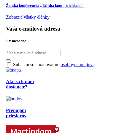
Ženská konferencia „Talitha kum – s lehkostí“
Zobraziť všetky články
Vaša e-mailová adresa
1 x mesačne
Súhasím so spracovaním
osobných údajov.
Ako sa k nám
dostanete?
Prenájom
priestorov