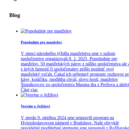
Blog
Popoludnie pre manželov
V rámci národného týždňa manželstva sme v našom
spoločenstve organizovali 8. 2. 2025 Popoludnie pre
manželov. 50 manželských párov z nášho spoločenstva ale 
z iných farností či spoločenstiev prišlo posilniť svoj
manželský vzťah. Čakal ich príjemný program: rozhovor pr
káve, koláčiku, modlitba chvál, slovo hostí, manželov
Štupákovcov zo spoločenstva Marana tha z Prešova a aktivi
Čítaj viac
Verejne o Ježišovi
V stredu 9. októbra 2024 sme pripravili program na
Hviezdoslavovom námestí v Bratislave. Naše obvyklé
pravidelné modlitebné stretnutie sme presunuli z Rožňavske