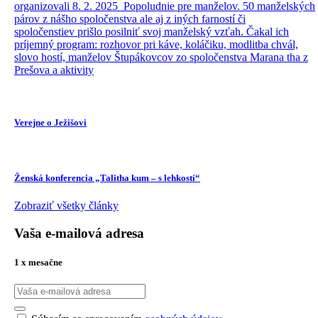
organizovali 8. 2. 2025 Popoludnie pre manželov. 50 manželských
párov z nášho spoločenstva ale aj z iných farností či
spoločenstiev prišlo posilniť svoj manželský vzťah. Čakal ich
príjemný program: rozhovor pri káve, koláčiku, modlitba chvál,
slovo hostí, manželov Štupákovcov zo spoločenstva Marana tha z
Prešova a aktivity
Verejne o Ježišovi
Ženská konferencia „Talitha kum – s lehkostí“
Zobraziť všetky články
Vaša e-mailová adresa
1 x mesačne