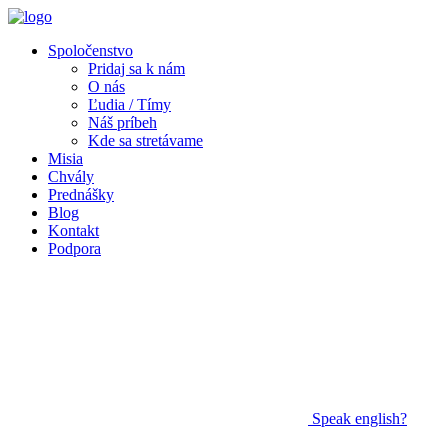
Spoločenstvo
Pridaj sa k nám
O nás
Ľudia / Tímy
Náš príbeh
Kde sa stretávame
Misia
Chvály
Prednášky
Blog
Kontakt
Podpora
Speak
english?