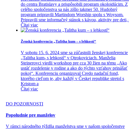
do centra Bratislavy a prispôsobili program okoloidúcim. Z
celého spoločenstva sa nás zišlo takmer 50. Hudobný
program pripravili Martindom Worship spolu s Woysom.
Pripravili sme informačný stánok s kávou, aktivity pre deti,
Čítaj viac
Ženská konferencia „Talitha kum – s lehkostí“
V sobotu 15. 6. 2024 sme sa zúčastnili ženskej konferencie
„Talitha kum- s lehkostí“ v Otrokoviciach. Manželia
Steinerovci viedli workshop pre cca 30 žien na tému „Ako
ustáť rozdelenie v rodine a ako do týchto vzťahov prinášať
pokoj“. Konferenciu organizoval Credo nadační fond,
ktorého cieľom je, aby každý v Českej republike stretol s
Kristom a
Čítaj viac
DO POZORNOSTI
Popoludnie pre manželov
V rámci národného týždňa manželstva sme v našom spoločenstve