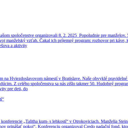
šom spoločenstve organizovali 8. 2. 2025 Popoludnie pre manželov. 5
ť svoj manželský vzťah. Čakal ich príjemný program: rozhovor pri káve, 
šova a aktivity
ram na Hviezdoslavovom námestí v Bratislave. Naše obvyklé pravidelné 
loidúcim. Z celého spoločenstva sa nás zišlo takmer 50. Hudobný prog
ity pre deti, do
j konferencie „Talitha kum- s lehkostí“ v Otrokoviciach. Manželia Ste
ahov prinášať pokoj“. Konferenciu organizoval Credo nadační fond, ktor