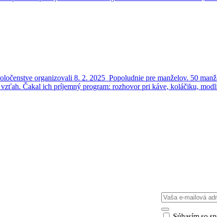
ločenstve organizovali 8. 2. 2025 Popoludnie pre manželov. 50 manžel
ký vzťah. Čakal ich príjemný program: rozhovor pri káve, koláčiku, mod
Súhasím so s