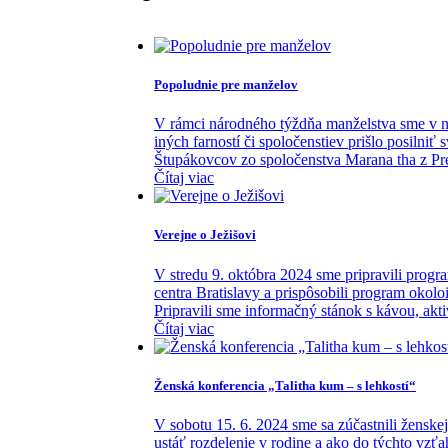
Popoludnie pre manželov
V rámci národného týždňa manželstva sme v na
iných farností či spoločenstiev prišlo posilni
Štupákovcov zo spoločenstva Marana tha z Pre
Čítaj viac
Verejne o Ježišovi
V stredu 9. októbra 2024 sme pripravili prog
centra Bratislavy a prispôsobili program oko
Pripravili sme informačný stánok s kávou, aktiv
Čítaj viac
Ženská konferencia „Talitha kum – s lehkostí“
V sobotu 15. 6. 2024 sme sa zúčastnili ženske
ustáť rozdelenie v rodine a ako do týchto vzť