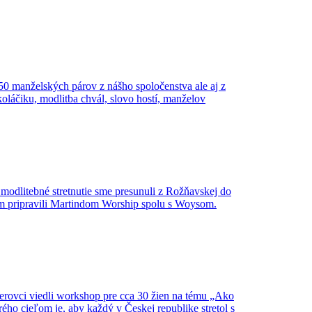
0 manželských párov z nášho spoločenstva ale aj z
koláčiku, modlitba chvál, slovo hostí, manželov
modlitebné stretnutie sme presunuli z Rožňavskej do
ram pripravili Martindom Worship spolu s Woysom.
inerovci viedli workshop pre cca 30 žien na tému „Ako
ého cieľom je, aby každý v Českej republike stretol s