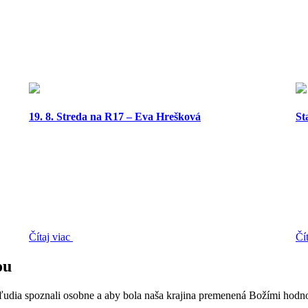
19. 8. Streda na R17 – Eva Hrešková
St
Čítaj viac
Čí
ou
 ľudia spoznali osobne a aby bola naša krajina premenená Božími hodn