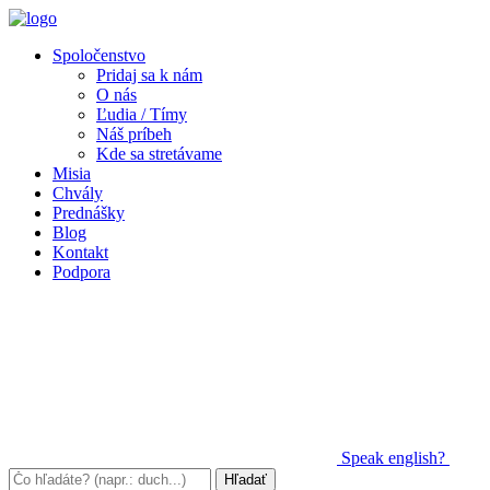
Spoločenstvo
Pridaj sa k nám
O nás
Ľudia / Tímy
Náš príbeh
Kde sa stretávame
Misia
Chvály
Prednášky
Blog
Kontakt
Podpora
Speak
english?