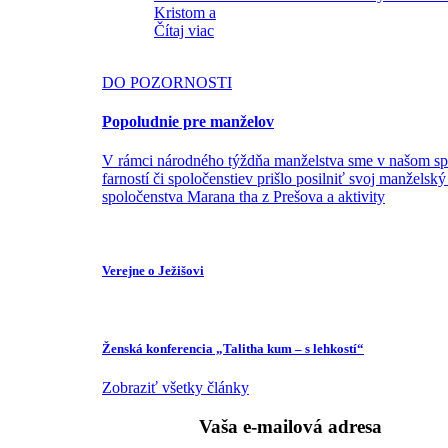
Kristom a
Čítaj viac
DO POZORNOSTI
Popoludnie pre manželov
V rámci národného týždňa manželstva sme v našom spo
farností či spoločenstiev prišlo posilniť svoj manžels
spoločenstva Marana tha z Prešova a aktivity
Verejne o Ježišovi
Ženská konferencia „Talitha kum – s lehkostí“
Zobraziť všetky články
Vaša e-mailová adresa