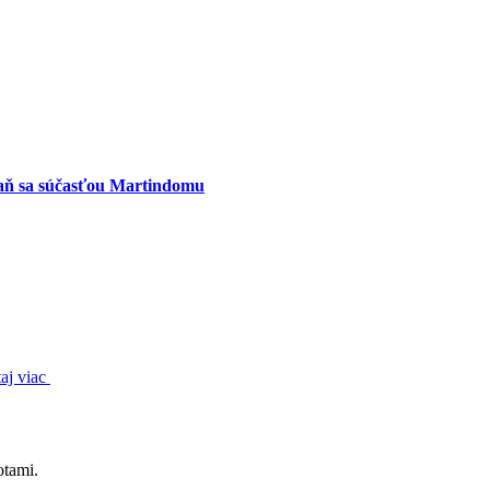
aň sa súčasťou Martindomu
taj viac
otami.