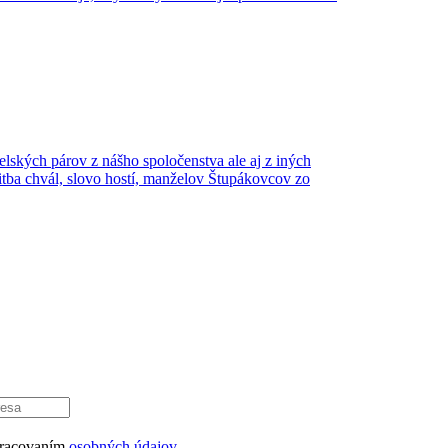
ských párov z nášho spoločenstva ale aj z iných
litba chvál, slovo hostí, manželov Štupákovcov zo
pracovaním
osobných údajov.