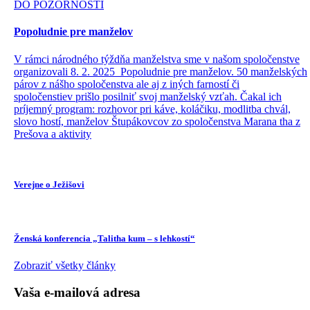
DO POZORNOSTI
Popoludnie pre manželov
V rámci národného týždňa manželstva sme v našom spoločenstve
organizovali 8. 2. 2025 Popoludnie pre manželov. 50 manželských
párov z nášho spoločenstva ale aj z iných farností či
spoločenstiev prišlo posilniť svoj manželský vzťah. Čakal ich
príjemný program: rozhovor pri káve, koláčiku, modlitba chvál,
slovo hostí, manželov Štupákovcov zo spoločenstva Marana tha z
Prešova a aktivity
Verejne o Ježišovi
Ženská konferencia „Talitha kum – s lehkostí“
Zobraziť všetky články
Vaša e-mailová adresa