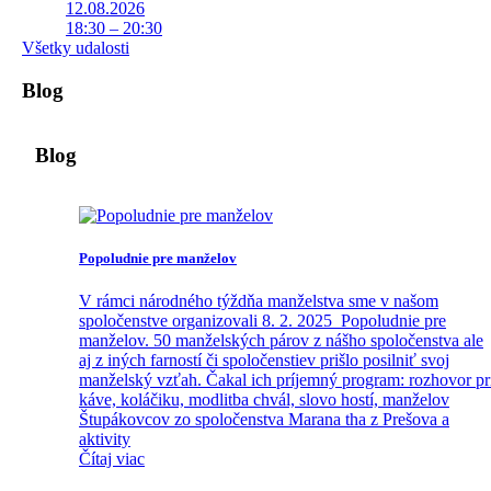
12.08.2026
18:30 – 20:30
Všetky udalosti
Blog
Blog
Popoludnie pre manželov
V rámci národného týždňa manželstva sme v našom
spoločenstve organizovali 8. 2. 2025 Popoludnie pre
manželov. 50 manželských párov z nášho spoločenstva ale
aj z iných farností či spoločenstiev prišlo posilniť svoj
manželský vzťah. Čakal ich príjemný program: rozhovor pr
káve, koláčiku, modlitba chvál, slovo hostí, manželov
Štupákovcov zo spoločenstva Marana tha z Prešova a
aktivity
Čítaj viac