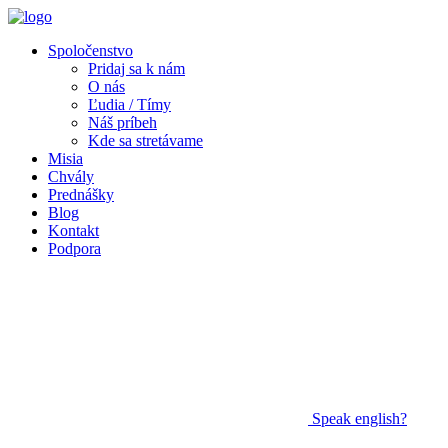
Spoločenstvo
Pridaj sa k nám
O nás
Ľudia / Tímy
Náš príbeh
Kde sa stretávame
Misia
Chvály
Prednášky
Blog
Kontakt
Podpora
Speak
english?