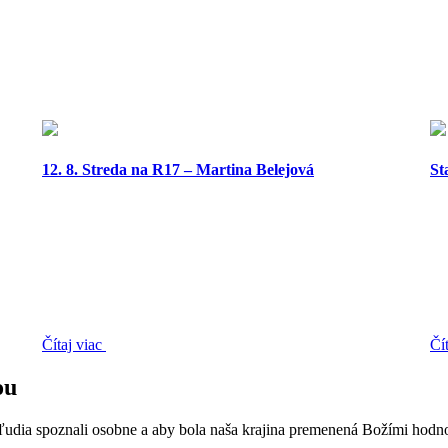
12. 8. Streda na R17 – Martina Belejová
St
Čítaj viac
Čí
ou
 ľudia spoznali osobne a aby bola naša krajina premenená Božími hodn