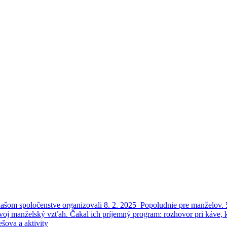
šom spoločenstve organizovali 8. 2. 2025 Popoludnie pre manželov. 5
ť svoj manželský vzťah. Čakal ich príjemný program: rozhovor pri káve, 
šova a aktivity