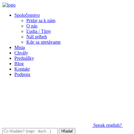
Spoločenstvo
Pridaj sa k nám
O nás
Ľudia / Tímy
Náš príbeh
Kde sa stretávame
Misia
Chvály
Prednášky
Blog
Kontakt
Podpora
Speak
english?