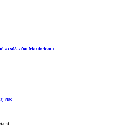
aň sa súčasťou Martindomu
taj viac
otami.