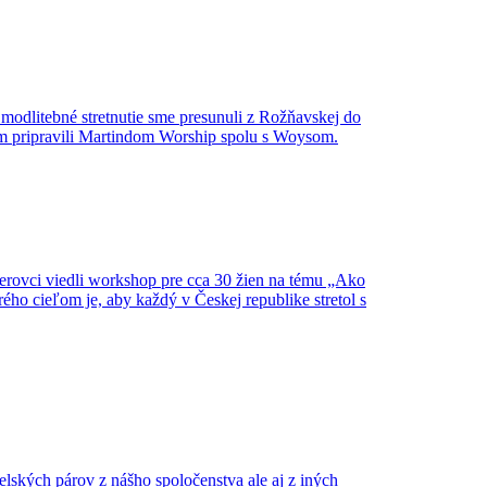
modlitebné stretnutie sme presunuli z Rožňavskej do
ram pripravili Martindom Worship spolu s Woysom.
inerovci viedli workshop pre cca 30 žien na tému „Ako
ého cieľom je, aby každý v Českej republike stretol s
ských párov z nášho spoločenstva ale aj z iných