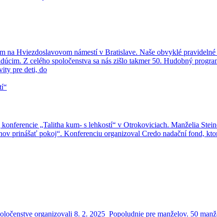
ram na Hviezdoslavovom námestí v Bratislave. Naše obvyklé pravidelné 
loidúcim. Z celého spoločenstva sa nás zišlo takmer 50. Hudobný prog
ity pre deti, do
j konferencie „Talitha kum- s lehkostí“ v Otrokoviciach. Manželia Ste
ahov prinášať pokoj“. Konferenciu organizoval Credo nadační fond, ktor
ločenstve organizovali 8. 2. 2025 Popoludnie pre manželov. 50 manžel