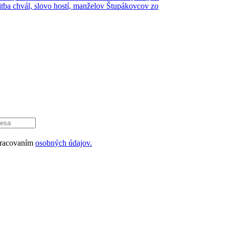
litba chvál, slovo hostí, manželov Štupákovcov zo
pracovaním
osobných údajov.