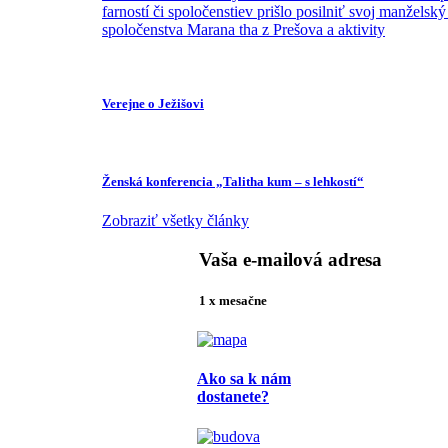
farností či spoločenstiev prišlo posilniť svoj manžels
spoločenstva Marana tha z Prešova a aktivity
Verejne o Ježišovi
Ženská konferencia „Talitha kum – s lehkostí“
Zobraziť všetky články
Vaša e-mailová adresa
1 x mesačne
Ako sa k nám
dostanete?