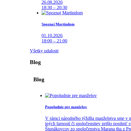
26.08.2026
18:30 – 20:30
Spoznaj Martindom
01.10.2026
18:00 – 21:00
Všetky udalosti
Blog
Blog
Popoludnie pre manželov
V rámci národného týždňa manželstva sme v na
iných farností či spoločenstiev prišlo posilni
Štupákovcov zo spoločenstva Marana tha z Pre