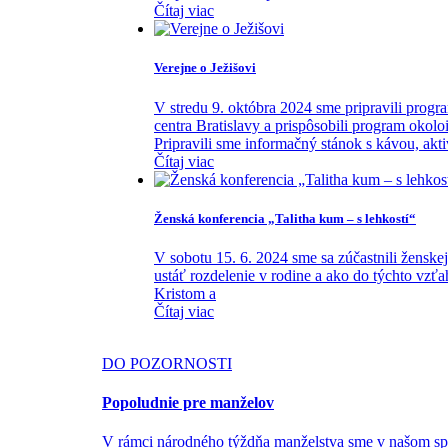
Čítaj viac
Verejne o Ježišovi
V stredu 9. októbra 2024 sme pripravili prog
centra Bratislavy a prispôsobili program oko
Pripravili sme informačný stánok s kávou, aktiv
Čítaj viac
Ženská konferencia „Talitha kum – s lehkostí“
V sobotu 15. 6. 2024 sme sa zúčastnili ženske
ustáť rozdelenie v rodine a ako do týchto vzť
Kristom a
Čítaj viac
DO POZORNOSTI
Popoludnie pre manželov
V rámci národného týždňa manželstva sme v našom spo