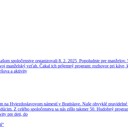
šom spoločenstve organizovali 8. 2. 2025 Popoludnie pre manželov. 5
ť svoj manželský vzťah. Čakal ich príjemný program: rozhovor pri káve, 
šova a aktivity
ram na Hviezdoslavovom námestí v Bratislave. Naše obvyklé pravidelné 
loidúcim. Z celého spoločenstva sa nás zišlo takmer 50. Hudobný prog
ity pre deti, do