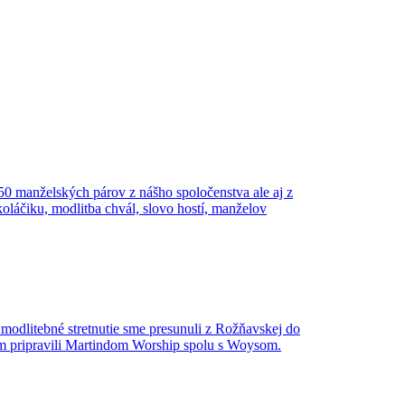
0 manželských párov z nášho spoločenstva ale aj z
koláčiku, modlitba chvál, slovo hostí, manželov
modlitebné stretnutie sme presunuli z Rožňavskej do
ram pripravili Martindom Worship spolu s Woysom.