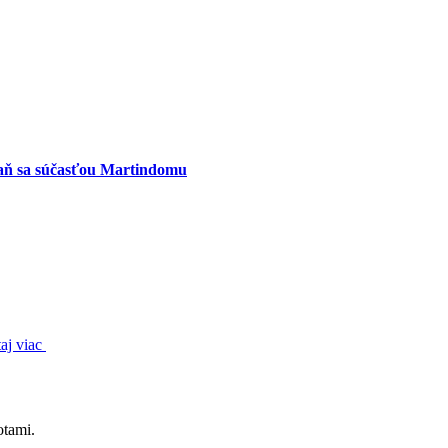
aň sa súčasťou Martindomu
taj viac
otami.