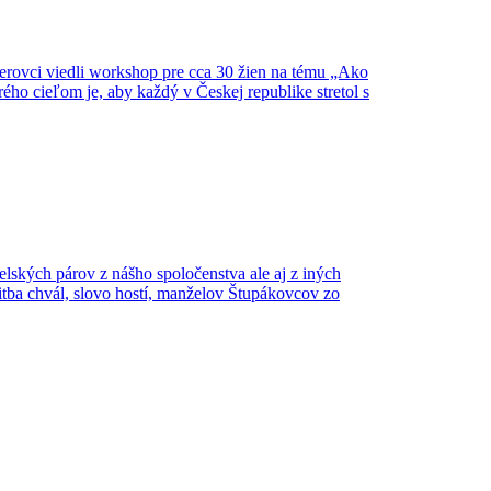
inerovci viedli workshop pre cca 30 žien na tému „Ako
ého cieľom je, aby každý v Českej republike stretol s
ských párov z nášho spoločenstva ale aj z iných
litba chvál, slovo hostí, manželov Štupákovcov zo