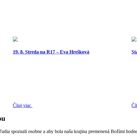
19. 8. Streda na R17 – Eva Hrešková
St
Čítaj viac
Čí
ou
 ľudia spoznali osobne a aby bola naša krajina premenená Božími hodn