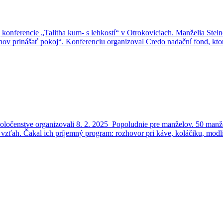
j konferencie „Talitha kum- s lehkostí“ v Otrokoviciach. Manželia Ste
ahov prinášať pokoj“. Konferenciu organizoval Credo nadační fond, ktor
ločenstve organizovali 8. 2. 2025 Popoludnie pre manželov. 50 manžel
ký vzťah. Čakal ich príjemný program: rozhovor pri káve, koláčiku, mod