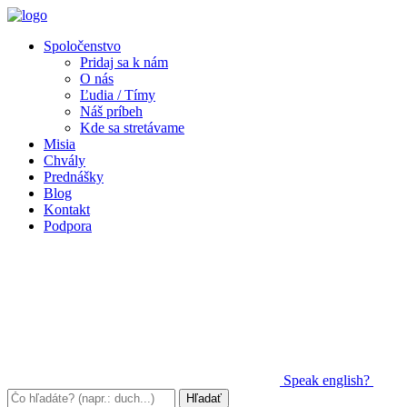
Spoločenstvo
Pridaj sa k nám
O nás
Ľudia / Tímy
Náš príbeh
Kde sa stretávame
Misia
Chvály
Prednášky
Blog
Kontakt
Podpora
Speak
english?