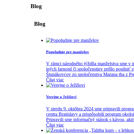
Blog
Blog
Popoludnie pre manželov
V rámci národného týždňa manželstva sme v na
iných farností či spoločenstiev prišlo posilni
Štupákovcov zo spoločenstva Marana tha z Pre
Čítaj viac
Verejne o Ježišovi
V stredu 9. októbra 2024 sme pripravili prog
centra Bratislavy a prispôsobili program oko
Pripravili sme informačný stánok s kávou, aktiv
Čítaj viac