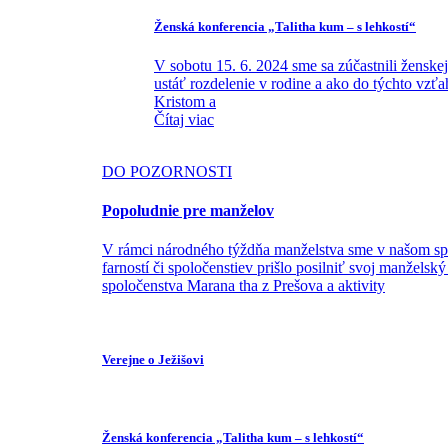
Ženská konferencia „Talitha kum – s lehkostí“
V sobotu 15. 6. 2024 sme sa zúčastnili ženske
ustáť rozdelenie v rodine a ako do týchto vzť
Kristom a
Čítaj viac
DO POZORNOSTI
Popoludnie pre manželov
V rámci národného týždňa manželstva sme v našom spo
farností či spoločenstiev prišlo posilniť svoj manžels
spoločenstva Marana tha z Prešova a aktivity
Verejne o Ježišovi
Ženská konferencia „Talitha kum – s lehkostí“