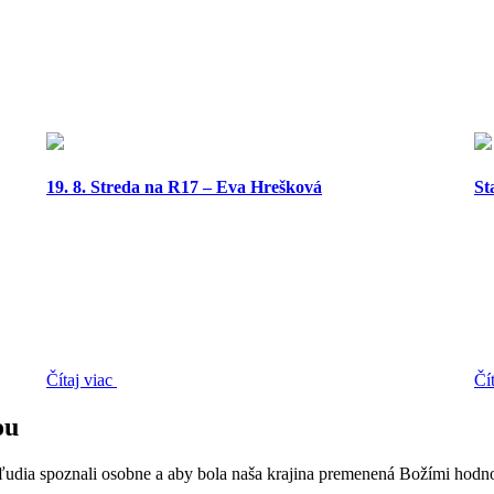
19. 8. Streda na R17 – Eva Hrešková
St
Čítaj viac
Čí
ou
 ľudia spoznali osobne a aby bola naša krajina premenená Božími hodn