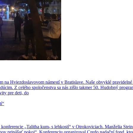
ram na Hviezdoslavovom námestí v Bratislave. Naše obvyklé pravidelné 
loidúcim. Z celého spoločenstva sa nás zišlo takmer 50. Hudobný prog
ity pre deti, do
j konferencie „Talitha kum- s lehkostí“ v Otrokoviciach. Manželia Ste
ahov prinášať pokoj“. Konferenciu organizoval Credo nadační fond, ktor