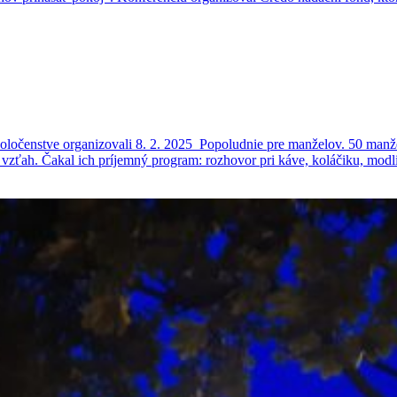
ločenstve organizovali 8. 2. 2025 Popoludnie pre manželov. 50 manžel
ký vzťah. Čakal ich príjemný program: rozhovor pri káve, koláčiku, mod