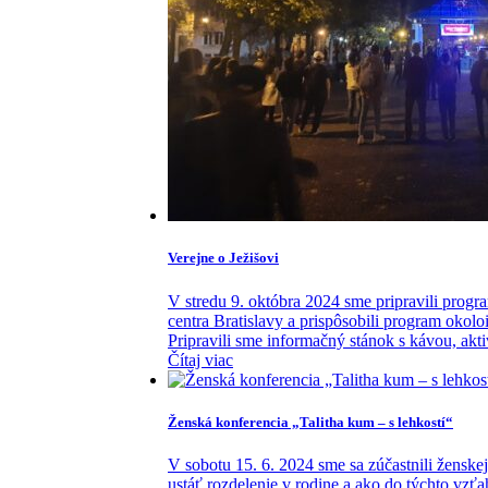
Verejne o Ježišovi
V stredu 9. októbra 2024 sme pripravili prog
centra Bratislavy a prispôsobili program oko
Pripravili sme informačný stánok s kávou, aktiv
Čítaj viac
Ženská konferencia „Talitha kum – s lehkostí“
V sobotu 15. 6. 2024 sme sa zúčastnili ženske
ustáť rozdelenie v rodine a ako do týchto vzť