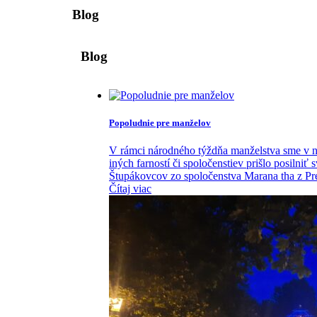
Blog
Blog
Popoludnie pre manželov
V rámci národného týždňa manželstva sme v na
iných farností či spoločenstiev prišlo posilni
Štupákovcov zo spoločenstva Marana tha z Pre
Čítaj viac