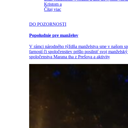
Kristom a
Čítaj viac
DO POZORNOSTI
Popoludnie pre manželov
V rámci národného týždňa manželstva sme v našom spo
farností či spoločenstiev prišlo posilniť svoj manžels
spoločenstva Marana tha z Prešova a aktivity