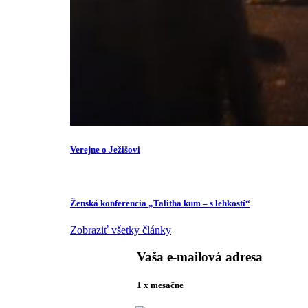
Verejne o Ježišovi
Ženská konferencia „Talitha kum – s lehkostí“
Zobraziť všetky články
Vaša e-mailová adresa
1 x mesačne