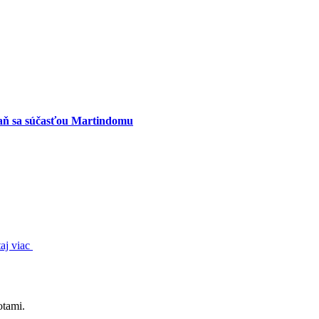
aň sa súčasťou Martindomu
taj viac
otami.