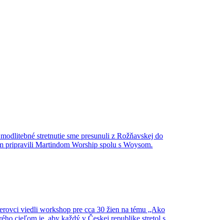
modlitebné stretnutie sme presunuli z Rožňavskej do
ram pripravili Martindom Worship spolu s Woysom.
inerovci viedli workshop pre cca 30 žien na tému „Ako
ého cieľom je, aby každý v Českej republike stretol s