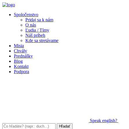
Spoločenstvo
Pridaj sa k nám
O nás
Ľudia / Tímy
Náš príbeh
Kde sa stretávame
Misia
Chvály
Prednášky
Blog
Kontakt
Podpora
Speak
english?