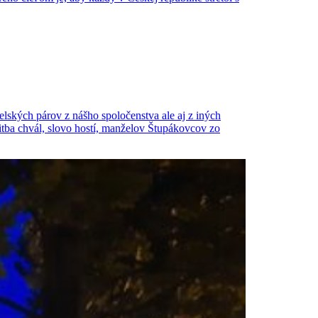
ských párov z nášho spoločenstva ale aj z iných
litba chvál, slovo hostí, manželov Štupákovcov zo