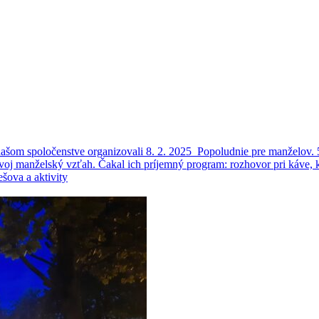
šom spoločenstve organizovali 8. 2. 2025 Popoludnie pre manželov. 5
ť svoj manželský vzťah. Čakal ich príjemný program: rozhovor pri káve, 
šova a aktivity