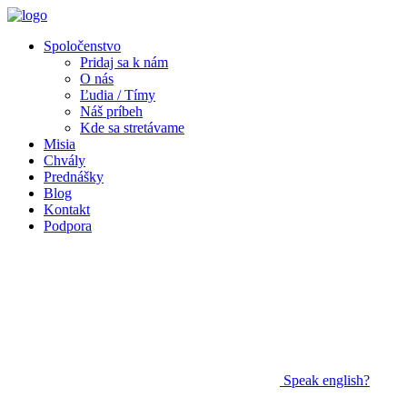
Spoločenstvo
Pridaj sa k nám
O nás
Ľudia / Tímy
Náš príbeh
Kde sa stretávame
Misia
Chvály
Prednášky
Blog
Kontakt
Podpora
Speak
english?