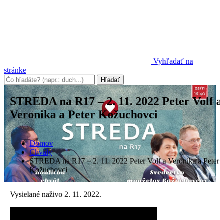
Vyhľadať na
stránke
STREDA na R17 – 2. 11. 2022 Peter Volf 
Veronika a Peter Kožuchovci
Domov
Chvály
STREDA na R17 – 2. 11. 2022 Peter Volf a Veronika a Peter
Kožuchovci
Vysielané naživo 2. 11. 2022.