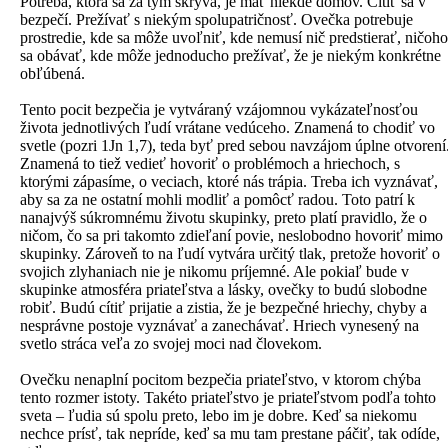
Potreba, ktorá sa za tým skrýva, je mať niekde domov. Cítiť sa v
bezpečí. Prežívať s niekým spolupatričnosť. Ovečka potrebuje
prostredie, kde sa môže uvoľniť, kde nemusí nič predstierať, ničoho
sa obávať, kde môže jednoducho prežívať, že je niekým konkrétne
obľúbená.
Tento pocit bezpečia je vytváraný vzájomnou vykázateľnosťou
života jednotlivých ľudí vrátane vedúceho. Znamená to chodiť vo
svetle (pozri 1Jn 1,7), teda byť pred sebou navzájom úplne otvorení
Znamená to tiež vedieť hovoriť o problémoch a hriechoch, s
ktorými zápasíme, o veciach, ktoré nás trápia. Treba ich vyznávať,
aby sa za ne ostatní mohli modliť a pomôcť radou. Toto patrí k
nanajvýš súkromnému životu skupinky, preto platí pravidlo, že o
ničom, čo sa pri takomto zdieľaní povie, neslobodno hovoriť mimo
skupinky. Zároveň to na ľudí vytvára určitý tlak, pretože hovoriť o
svojich zlyhaniach nie je nikomu príjemné. Ale pokiaľ bude v
skupinke atmosféra priateľstva a lásky, ovečky to budú slobodne
robiť. Budú cítiť prijatie a zistia, že je bezpečné hriechy, chyby a
nesprávne postoje vyznávať a zanechávať. Hriech vynesený na
svetlo stráca veľa zo svojej moci nad človekom.
Ovečku nenaplní pocitom bezpečia priateľstvo, v ktorom chýba
tento rozmer istoty. Takéto priateľstvo je priateľstvom podľa tohto
sveta – ľudia sú spolu preto, lebo im je dobre. Keď sa niekomu
nechce prísť, tak nepríde, keď sa mu tam prestane páčiť, tak odíde,