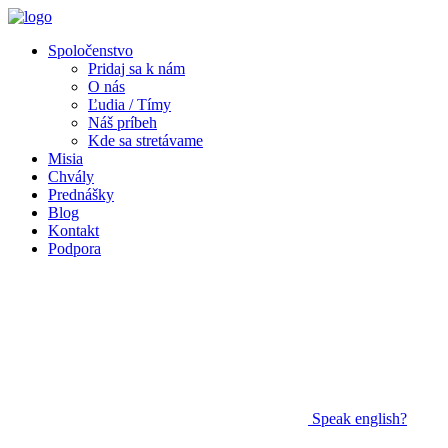
Spoločenstvo
Pridaj sa k nám
O nás
Ľudia / Tímy
Náš príbeh
Kde sa stretávame
Misia
Chvály
Prednášky
Blog
Kontakt
Podpora
Speak
english?