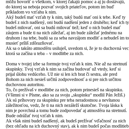
môžu hovoriť o všetkom, v ktorej čakajú pomoc a aj ju dostávajú,
do ktorej sa neboja pozvať svojich priateľov, potom im buď
príkladom vo vzťahu k nim.
Aký budeš mať vzťah ty k nim, taký budú mať oni k tebe. Keď ty
budeš z nich nadšený, oni budú nadšení jeden z druhého; keď ich ty
budeš milovať, oni sa budú milovať tiež; keď o nich budeš mať
záujem a bude ti na nich záležať, aj im bude záležať jednému na
druhom i na tebe, budú sa za seba navzájom modliť a nebudeš im to
musieť príliš zdôrazňovať.
Ak sa o takúto atmosféru usiluješ, uvedom si, že je to duchovná vec
ktorá sa začína u teba – v modlitbe za nich.
Doma v tvojej izbe sa formuje tvoj vzťah k nim. Nie až na stretnutí
skupinky. Tvoj vzťah k nim sa začína budovať už vtedy, keď si
prijal úlohu vedúceho. Už nie si len ich brat či sestra, ale pred
Bohom za nich nesieš určitú zodpovednosť a si pre nich určitou
duchovnou autoritou.
To, čo prežívaš v modlitbe za nich, potom prinesieš na skupinku.
(Všimni si v Písme, ako sa za svoju „skupinku“ modlil Pán Ježiš.)
Ak sú príhovory za skupinku pre teba neradostnou a nevítanou
záležitosťou, vedz, že ti na nich nezáleží skutočne. Tvoja láska k
nim je povrchná a tomu bude zodpovedať aj atmosféra na stretnutí.
Bude odrážať tvoj vzťah k nim.
Ak však nimi budeš nadšený, ak budeš prežívať vďačnosť za nich
(bez ohľadu na ich duchovný stav), ak k nim budeš počas modlitieb