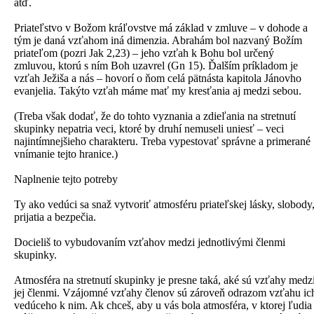
atď.
Priateľstvo v Božom kráľovstve má základ v zmluve – v dohode a
tým je daná vzťahom iná dimenzia. Abrahám bol nazvaný Božím
priateľom (pozri Jak 2,23) – jeho vzťah k Bohu bol určený
zmluvou, ktorú s ním Boh uzavrel (Gn 15). Ďalším príkladom je
vzťah Ježiša a nás – hovorí o ňom celá pätnásta kapitola Jánovho
evanjelia. Takýto vzťah máme mať my kresťania aj medzi sebou.
(Treba však dodať, že do tohto vyznania a zdieľania na stretnutí
skupinky nepatria veci, ktoré by druhí nemuseli uniesť – veci
najintímnejšieho charakteru. Treba vypestovať správne a primerané
vnímanie tejto hranice.)
Naplnenie tejto potreby
Ty ako vedúci sa snaž vytvoriť atmosféru priateľskej lásky, slobody
prijatia a bezpečia.
Docieliš to vybudovaním vzťahov medzi jednotlivými členmi
skupinky.
Atmosféra na stretnutí skupinky je presne taká, aké sú vzťahy medz
jej členmi. Vzájomné vzťahy členov sú zároveň odrazom vzťahu ic
vedúceho k nim. Ak chceš, aby u vás bola atmosféra, v ktorej ľudia