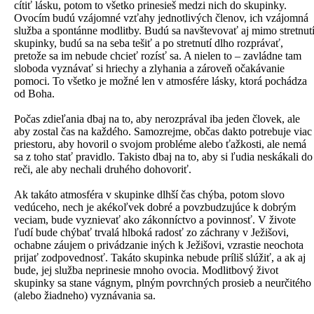
cítiť lásku, potom to všetko prinesieš medzi nich do skupinky.
Ovocím budú vzájomné vzťahy jednotlivých členov, ich vzájomná
služba a spontánne modlitby. Budú sa navštevovať aj mimo stretnut
skupinky, budú sa na seba tešiť a po stretnutí dlho rozprávať,
pretože sa im nebude chcieť rozísť sa. A nielen to – zavládne tam
sloboda vyznávať si hriechy a zlyhania a zároveň očakávanie
pomoci. To všetko je možné len v atmosfére lásky, ktorá pochádza
od Boha.
Počas zdieľania dbaj na to, aby nerozprával iba jeden človek, ale
aby zostal čas na každého. Samozrejme, občas dakto potrebuje viac
priestoru, aby hovoril o svojom probléme alebo ťažkosti, ale nemá
sa z toho stať pravidlo. Takisto dbaj na to, aby si ľudia neskákali do
reči, ale aby nechali druhého dohovoriť.
Ak takáto atmosféra v skupinke dlhší čas chýba, potom slovo
vedúceho, nech je akékoľvek dobré a povzbudzujúce k dobrým
veciam, bude vyznievať ako zákonníctvo a povinnosť. V živote
ľudí bude chýbať trvalá hlboká radosť zo záchrany v Ježišovi,
ochabne záujem o privádzanie iných k Ježišovi, vzrastie neochota
prijať zodpovednosť. Takáto skupinka nebude príliš slúžiť, a ak aj
bude, jej služba neprinesie mnoho ovocia. Modlitbový život
skupinky sa stane vágnym, plným povrchných prosieb a neurčitého
(alebo žiadneho) vyznávania sa.