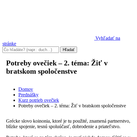
Vyhľadať na
stránke
Potreby ovečiek – 2. téma: Žiť v
bratskom spoločenstve
Domov
Prednášky
Kurz potrieb ovečiek
Potreby ovečiek – 2. téma: Žiť v bratskom spoločenstve
Grécke slovo koinonia, ktoré je tu použité, znamená partnerstvo,
blízke spojenie, tesnú spoluúčasť, dobrodenie a priateľstvo.