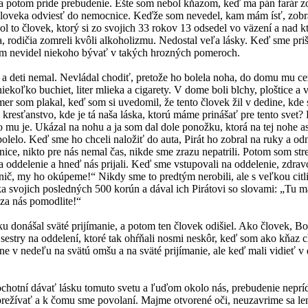
 a potom príde prebudenie. Ešte som nebol kňazom, keď ma pán farár zo
 človeka odviesť do nemocnice. Keďže som nevedel, kam mám ísť, zobra
l to človek, ktorý si zo svojich 33 rokov 13 odsedel vo väzení a nad k
, rodičia zomreli kvôli alkoholizmu. Nedostal veľa lásky. Keď sme pri
om nevidel niekoho bývať v takých hrozných pomeroch.
deti nemal. Nevládal chodiť, pretože ho bolela noha, do domu mu cez d
ekoľko buchiet, liter mlieka a cigarety. V dome boli blchy, ploštice a
mer som plakal, keď som si uvedomil, že tento človek žil v dedine, kd
 kresťanstvo, kde je tá naša láska, ktorú máme prinášať pre tento svet?
čo mu je. Ukázal na nohu a ja som dal dole ponožku, ktorá na tej nohe as
olelo. Keď sme ho chceli naložiť do auta, Pirát ho zobral na ruky a odni
ce, nikto pre nás nemal čas, nikde sme zrazu nepatrili. Potom som stre
 na oddelenie a hneď nás prijali. Keď sme vstupovali na oddelenie, zdrav
ič, my ho okúpeme!“ Nikdy sme to predtým nerobili, ale s veľkou citl
 svojich posledných 500 korún a dával ich Pirátovi so slovami: „Tu máš,
 za nás pomodlite!“
u donášal sväté prijímanie, a potom ten človek odišiel. Ako človek, Bo
e sestry na oddelení, ktoré tak ohŕňali nosmi neskôr, keď som ako kňaz 
ne v nedeľu na svätú omšu a na sväté prijímanie, ale keď mali vidieť v
otní dávať lásku tomuto svetu a ľuďom okolo nás, prebudenie nepríd
me prežívať a k čomu sme povolaní. Majme otvorené oči, neuzavrime sa l