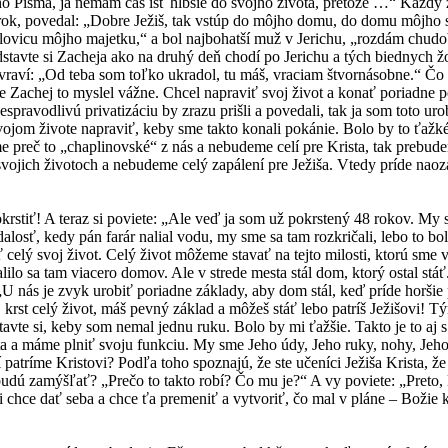
ho Písma, ja nemám čas ísť hlbšie do svojho života, pretože …“ Každý 
rok, povedal: „Dobre Ježiš, tak vstúp do môjho domu, do domu môjho srd
polovicu môjho majetku,“ a bol najbohatší muž v Jerichu, „rozdám chud
tavte si Zacheja ako na druhý deň chodí po Jerichu a tých biednych ž
 a vraví: „Od teba som toľko ukradol, tu máš, vraciam štvornásobne.“ Čo
 Zachej to myslel vážne. Chcel napraviť svoj život a konať poriadne po
nespravodlivú privatizáciu by zrazu prišli a povedali, tak ja som toto uro
jom živote napraviť, keby sme takto konali pokánie. Bolo by to ťažké,
e preč to „chaplinovské“ z nás a nebudeme celí pre Krista, tak prebu
ojich životoch a nebudeme celý zapálení pre Ježiša. Vtedy príde naoz
rstiť! A teraz si poviete: „Ale veď ja som už pokrstený 48 rokov. My
osť, kedy pán farár nalial vodu, my sme sa tam rozkričali, lebo to bol
 celý svoj život. Celý život môžeme stavať na tejto milosti, ktorú sme 
lo sa tam viacero domov. Ale v strede mesta stál dom, ktorý ostal stáť. 
„U nás je zvyk urobiť poriadne základy, aby dom stál, keď príde horšie p
krst celý život, máš pevný základ a môžeš stáť lebo patríš Ježišovi! T
tavte si, keby som nemal jednu ruku. Bolo by mi ťažšie. Takto je to aj 
sta a máme plniť svoju funkciu. My sme Jeho údy, Jeho ruky, nohy, Jeho
í patríme Kristovi? Podľa toho spoznajú, že ste učeníci Ježiša Krista, 
dú zamýšľať? „Prečo to takto robí? Čo mu je?“ A vy poviete: „Preto, l
 ti chce dať seba a chce ťa premeniť a vytvoriť, čo mal v pláne – Božie 