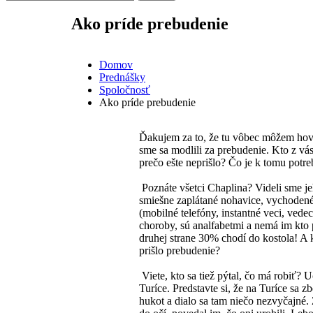
Ako príde prebudenie
Domov
Prednášky
Spoločnosť
Ako príde prebudenie
Ďakujem za to, že tu vôbec môžem hovo
sme sa modlili za prebudenie. Kto z vá
prečo ešte neprišlo? Čo je k tomu potr
Poznáte všetci Chaplina? Videli sme jeh
smiešne zaplátané nohavice, vychodené 
(mobilné telefóny, instantné veci, vede
choroby, sú analfabetmi a nemá im kto 
druhej strane 30% chodí do kostola! A 
prišlo prebudenie?
Viete, kto sa tiež pýtal, čo má robiť? U
Turíce. Predstavte si, že na Turíce sa 
hukot a dialo sa tam niečo nezvyčajné.