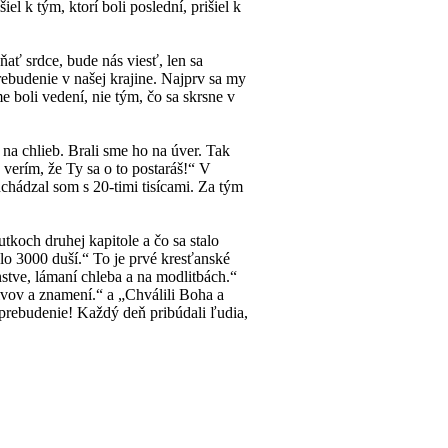
l k tým, ktorí boli poslední, prišiel k
ať srdce, bude nás viesť, len sa
ebudenie v našej krajine. Najprv sa my
 boli vedení, nie tým, čo sa skrsne v
 na chlieb. Brali sme ho na úver. Tak
 verím, že Ty sa o to postaráš!“ V
chádzal som s 20-timi tisícami. Za tým
utkoch druhej kapitole a čo sa stalo
dalo 3000 duší.“ To je prvé kresťanské
nstve, lámaní chleba a na modlitbách.“
ivov a znamení.“ a „Chválili Boha a
prebudenie! Každý deň pribúdali ľudia,