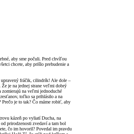
ebné, aby sme počuli. Pred chvíľou
etci chcete, aby prišlo prebudenie a
upravený fráčik, cilindrík! Ale dole –
 Že je na jednej strane veľmi dobrý
dia zomierajú na veľmi jednoduché
esťanov, toľko sa prihlásilo a na
? Prečo je to tak? Čo máme robiť, aby
etrovu kázeň po vyliatí Ducha, na
ú od prirodzenosti zvedaví a tam bol
iete, čo im hovoril? Povedal im pravdu