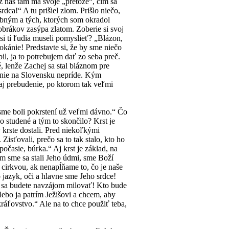
z nás tam má svoje „pretože“, čím sa
ca!“ A tu prišiel zlom. Prišlo niečo,
obným a tých, ktorých som okradol
obrákov zasýpa zlatom. Zoberie si svoj
 si tí ľudia museli pomyslieť? „Blázon,
kánie! Predstavte si, že by sme niečo
bil, ja to potrebujem dať zo seba preč.
 lenže Zachej sa stal bláznom pre
denie na Slovensku nepríde. Kým
aj prebudenie, po ktorom tak veľmi
 sme boli pokrstení už veľmi dávno.“ Čo
o studené a tým to skončilo? Krst je
v krste dostali. Pred niekoľkými
Zisťovali, prečo sa to tak stalo, kto ho
očasie, búrka.“ Aj krst je základ, na
ým sme sa stali Jeho údmi, sme Boží
s cirkvou, ak nenapĺňame to, čo je naše
 jazyk, oči a hlavne sme Jeho srdce!
že sa budete navzájom milovať! Kto bude
ebo ja patrím Ježišovi a chcem, aby
kráľovstvo.“ Ale na to chce použiť teba,