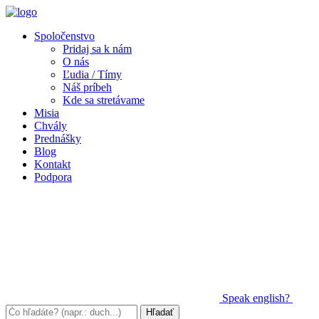
Spoločenstvo
Pridaj sa k nám
O nás
Ľudia / Tímy
Náš príbeh
Kde sa stretávame
Misia
Chvály
Prednášky
Blog
Kontakt
Podpora
Speak
english?