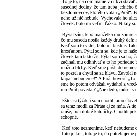
To je to, na čom máme v cirkvi stavať
susednej dediny, že tam treba jedného
bezdomovcov, ktorého volali „Pirát“. Bo
neho už nič nebude. Vychovala ho ulica
človek, bolo mi veľmi ťažko. Nikdy s
Býval sám, lebo manželka mu zomrela a 
čo mu suseda nosila každý druhý deň: ni
Keď som to videl, bolo mi biedne. Tak
kresťanom. Pýtal som sa, kde je to naše
človek tam takto žil. Pýtal som sa ho, 
začínali mu odhnívať a to ho poriadne b
možno blchy. Keď sme prišli do nemocni
to pozrel a chytil sa za hlavu. Zavolal
kúpať nebudeme!“ A Pirát hovorí: „To n
sme ho potom odvážali vytiahol z vrecka
mu Pirát povedal? „Nie dedo, radšej sa
Ešte asi týždeň som chodil tomu človek
sa teraz modlí za Piráta aj za mňa. A ti
omše, boli dobré katolíčky. Chodili pek
schopné.
Keď toto nezmeníme, keď nebudeme och
Toto je krst, toto je to, čo potrebuje