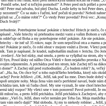
 tam stáli tí istí ľudia, ktorí pred niekoľkými dňami kričali na Piláta: „
! Pomôž sebe, keď si toľkým pomohol!“ A Peter pred nich prišiel a pove
vrdé? Peter mal odvahu, bol plný Ducha. Lenže keby tu bol Peter dnes, 
i ty nezomrel!“ Čo sa stalo s ľuďmi, keď počuli tú pravdu? Neboli nahn
a pýtali sa: „Čo máme robiť?“ Čo vtedy Peter povedal? Prvá vec: „Kona
ás Duch Svätý!“
prebudenie. Potrebujeme konať pokánie z hriechu! Hriech je niečo, čo
apísané: „Vaše hriechy sú priehradou medzi vami a vašim Bohom a vaše 
nás oddeľuje od Boha a my potrebujeme robiť pokánie. Ale nie pokánie, 
ú hriechy – tie isté už 35 rokov, napr. že som nepočúval otca a mamu a
nie! Pokánie je niečo, čo robí obrat v mojom vnútri a živote. Všetci p
jník. Tam je napísané, že kradol, najbohatším mužom v Jerichu. Do Jeri
 zvedavý. Ale bol nízky, mal smolu, a preto sa vyšplhal na strom, aby vi
Boží Syn, Posol lásky od nášho Otca Videli v ňom nejakého proroka z Na
svojim odpustením. A prichádza pod ten strom, kde Zachej trčí na dák
m dome!“ A Zachej stál pred rozhodnutím: „Čo budem robiť? Ja, veľký 
ať: „Ha, ha, On chce byť u toho najväčšieho hriešnika, ktorý nás okrá
hej? Povie Ježišovi: „OK, Ježiš, tak poď ku mne. Dnes bude dobrý več
i aspoň umyjete nohy. Moja žena vám niečo perfektné navarí, bude nám 
richádza tam, kde sú ľudia chorí. My sme vyznali, že sme chorí hriecho
emá taký rozpor? My všetci sme v tom ponorení! Pavol potvrdil, že m
li milosťou, a preto Ježiš prichádza. Ježiš prichádza k Zachejovi, aby
takto: „Vieš čo, Ježiš, dnes večer nemám pre Teba čas. Moja manželka
 tam vám niečo dajú!“ Mal slobodu. Aj my to niekedy robíme: „ Ježiš, 