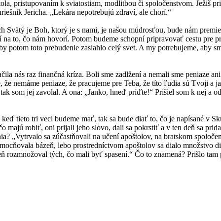
a, pristupovaním k sviatostiam, modlitbou či spoločenstvom. Ježiš prišie
riešnik Jericha. „Lekára nepotrebujú zdraví, ale chorí.“
 Svätý je Boh, ktorý je s nami, je našou múdrosťou, bude nám premieň
 na to, čo nám hovorí. Potom budeme schopní pripravovať cestu pre pr
 potom toto prebudenie zasiahlo celý svet. A my potrebujeme, aby sme
ila nás raz finančná kríza. Boli sme zadlžení a nemali sme peniaze ani
e, že nemáme peniaze, že pracujeme pre Teba, že títo ľudia sú Tvoji a ja
k som jej zavolal. A ona: „Janko, hneď príďte!“ Prišiel som k nej a od
 keď tieto tri veci budeme mať, tak sa bude diať to, čo je napísané v Sk
 majú robiť, oni prijali jeho slovo, dali sa pokrstiť a v ten deň sa pri
ania? „Vytrvalo sa zúčastňovali na učení apoštolov, na bratskom spoloče
 zmocňovala bázeň, lebo prostredníctvom apoštolov sa dialo množstvo d
eň rozmnožoval tých, čo mali byť spasení.“ Čo to znamená? Prišlo tam 