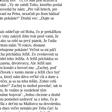
Ukrižuj Ho!“ Tí, čo stáli pod krížom a
dal: „Vy ste zabili Toho, ktorého poslal
povedal by nám: „Pre váš hriech, pre
evaní na Petra, nezačali po ňom hádzať
jte pokánie!“ Druhá vec: „Dajte sa
 nás oddeľuje od Boha, čo je prekážkou
viny zakryli Jeho tvár pred vami, že
ako sa robí na prvý piatok, že ľudia
 pritom mám 70 rokov, dostane
otrebujeme pokánie! Veľmi sa mi páči
cha prichádza Ježiš. Zo zvedavosti sa
del toho Ježiša. A Ježiš prichádza so
zareta, divotvorcu. Ale Ježiš tam
om konári a hovorí mu: „Zachej, poď
človek v tomto meste a Ježiš chce byť
da, ktorý nám dáva veľké clá a dane a
er, ja sa na teba teším. Zober celú
dobre!“ Zachej to mohol povedať, tak to
m, že vnútro je rozdelené tým
usíme bojovať: „Jedno chceme a druhé
 mu pomohol uzdraviť sa z toho, čo je
 šla z deťmi na Mallorcu na dovolenku.
ja dnes večer nemám pre Teba čas! Ja