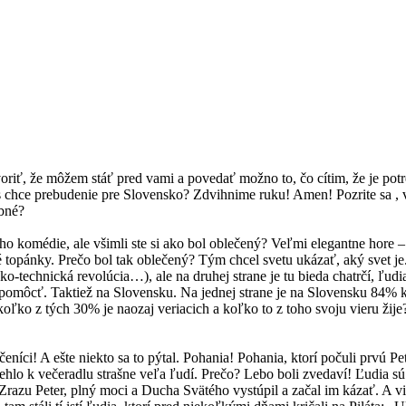
riť, že môžem stáť pred vami a povedať možno to, čo cítim, že je potr
s chce prebudenie pre Slovensko? Zdvihnime ruku! Amen! Pozrite sa , vš
ebné?
o komédie, ale všimli ste si ako bol oblečený? Veľmi elegantne hore – 
topánky. Prečo bol tak oblečený? Tým chcel svetu ukázať, aký svet je.
cko-technická revolúcia…), ale na druhej strane je tu bieda chatrčí, ľu
pomôcť. Taktiež na Slovensku. Na jednej strane je na Slovensku 84% kr
koľko z tých 30% je naozaj veriacich a koľko to z toho svoju vieru žije
čeníci! A ešte niekto sa to pýtal. Pohania! Pohania, ktorí počuli prvú P
zbehlo k večeradlu strašne veľa ľudí. Prečo? Lebo boli zvedaví! Ľudia s
 Zrazu Peter, plný moci a Ducha Svätého vystúpil a začal im kázať. A v