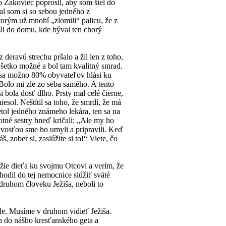
 Žakoviec poprosil, aby som šiel do
l som si so sebou jedného z
torým už mnohí „zlomili“ palicu, že z
šli do domu, kde býval ten chorý
eravú strechu pršalo a žil len z toho,
 všetko možné a bol tam kvalitný smrad.
e sa možno 80% obyvateľov hlási ku
 Bolo mi zle zo seba samého. A tento
i bola dosť dlho. Prsty mal celé čierne,
esol. Neštítil sa toho, že smrdí, že má
tol jedného známeho lekára, ten sa na
otné sestry hneď kričali: „Ale my ho
ivosťou sme ho umyli a pripravili. Keď
 zober si, zaslúžite si to!“ Viete, čo
žie dieťa ku svojmu Otcovi a verím, že
chodil do tej nemocnice slúžiť sväté
 druhom človeku Ježiša, neboli to
e. Musíme v druhom vidieť Ježiša.
en do nášho kresťanského geta a