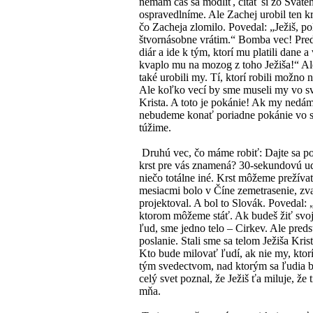
nemám čas sa modliť, čítať si zo Sväté
ospravedlníme. Ale Zachej urobil ten k
čo Zacheja zlomilo. Povedal: „Ježiš, 
štvornásobne vrátim.“ Bomba vec! Preds
diár a ide k tým, ktorí mu platili dane
kvaplo mu na mozog z toho Ježiša!“ Ale
také urobili my. Tí, ktorí robili možno 
Ale koľko vecí by sme museli my vo svo
Krista. A toto je pokánie! Ak my nedám
nebudeme konať poriadne pokánie vo sv
túžime.
Druhú vec, čo máme robiť: Dajte sa pok
krst pre vás znamená? 30-sekundovú udal
niečo totálne iné. Krst môžeme prežívať
mesiacmi bolo v Číne zemetrasenie, zvali
projektoval. A bol to Slovák. Povedal: 
ktorom môžeme stáť. Ak budeš žiť svoj 
ľud, sme jedno telo – Cirkev. Ale preds
poslanie. Stali sme sa telom Ježiša Kri
Kto bude milovať ľudí, ak nie my, ktor
tým svedectvom, nad ktorým sa ľudia bu
celý svet poznal, že Ježiš ťa miluje, že
mňa.