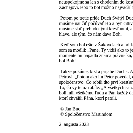
neuspokojme sa len s chodením do kostol
Zachejovi, lebo to bol možno najväčší h
Potom po tretie príde Duch Svätý! Duch
musíme naučiť počúvať Ho a byť citliví
musíme stať prebudenými kresťanmi, aby
hlave, ale tým, čo nám dáva Boh.
Keď som bol ešte v Žakovciach a pritlač
som sa modlil: „Pane, Ty vidíš ako to j
momente mi napadla známa právnička, ta
bol Boh!
Takže pokánie, krst a prijatie Ducha. A
Petrovi. „Potom ako im Peter povedal, čo
spoločenstvo. Čo robili títo prví kresť
To, čo vy teraz robíte. „A všetkých sa
boli milí všetkému ľudu a Pán každý d
ktorí chválili Pána, ktorí patrili.
© Ján Buc
© Spoločenstvo Martindom
2. augusta 2023