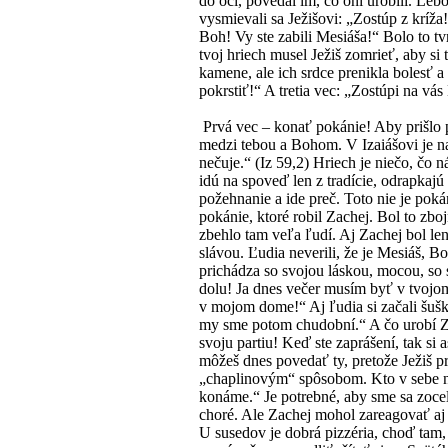
do očí, povedal im, čo oni urobili. Lebo
vysmievali sa Ježišovi: „Zostúp z kríža
Boh! Vy ste zabili Mesiáša!“ Bolo to t
tvoj hriech musel Ježiš zomrieť, aby s
kamene, ale ich srdce prenikla bolesť 
pokrstiť!“ A tretia vec: „Zostúpi na v
Prvá vec – konať pokánie! Aby prišlo 
medzi tebou a Bohom. V Izaiášovi je n
nečuje.“ (Iz 59,2) Hriech je niečo, čo 
idú na spoveď len z tradície, odrapkaj
požehnanie a ide preč. Toto nie je poká
pokánie, ktoré robil Zachej. Bol to zbo
zbehlo tam veľa ľudí. Aj Zachej bol len
slávou. Ľudia neverili, že je Mesiáš, 
prichádza so svojou láskou, mocou, so 
dolu! Ja dnes večer musím byť v tvojo
v mojom dome!“ Aj ľudia si začali šušk
my sme potom chudobní.“ A čo urobí Zac
svoju partiu! Keď ste zaprášení, tak s
môžeš dnes povedať ty, pretože Ježiš p
„chaplinovým“ spôsobom. Kto v sebe n
konáme.“ Je potrebné, aby sme sa zoceli
choré. Ale Zachej mohol zareagovať aj 
U susedov je dobrá pizzéria, choď tam,