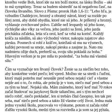
ktorého vedie Boh, ktorí ide na ten boží motor, na lásku Božiu – ak
to má symptómy. Teraz sa budem sústrediť na tú negatívnu časť, na
človeka štvaného. Slovo z Písma: prorok Hab 1,6-11: ”Lebo hľa, ja
vzbudím Chaldejcov, hrozný a obratný národ, ktorý sa rozíde po
šírej zemi, aby dobil obydlia, ktoré nie sú jeho. Je príšerný a hrozný
vyhlasuje zvrchované právo. Ľahšie než leopardy sú jeho kone,
rýchlejšie ako vlky za večera, jeho jazdci sa ženú, jeho jazda
prichádza zďaleka, letia sťa orol, keď sa vrhá na korisť. Každý
kráča za násilím, sú ako východný vietor, nakopia zajatcov ako
piesku. Posmech si robí z kráľov, kniežatá sú mu na výsmech,
každej pevnosti sa smeje, nakopí piesku a zaujme ju. Nato mu
nadmieru ožije duch, prehreší sa, svoju silu pokladá za boha.”
Hlavným veršom je tu pre mňa to posledné, ”za boha má vlastnú
silu.”
Čím sa vyznačuje ten štvaný človek? Ženie sa za niečím bez toho,
aby konkrétne vedel prečo; letí vpred. Možno ste sa stretli s ľuďmi,
ktorý majú potrebu mať neustále pred sebou nejaký cieľ a vlastne
nejde ani o to, čo robia, ale princíp je v tom, niečo mať pred sebou 
za tým sa hnať. Nejaká sila. Mám známeho, ktorý keď mal 70 roko
začal študovať na jazykovej škole taliančinu, ani s tým nechcel
niečo robiť, niečo prekladať, len si trebárs čítal časopisy, len tak pre
seba, mať niečo pred sebou a takto žil vlastne celý život. Jedna mal
jednu vysokú školu, pracovala vo výskume, potom si začala robiť
ďalšiu vysokú školu, medzi tým sa rozviedla a ja som sa jej pýtala,