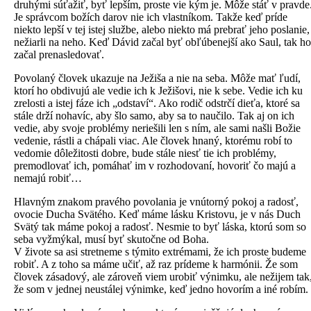
druhými súťažiť, byť lepším, proste vie kým je. Môže stáť v pravde
Je správcom božích darov nie ich vlastníkom. Takže keď príde
niekto lepší v tej istej službe, alebo niekto má prebrať jeho poslanie,
nežiarli na neho. Keď Dávid začal byť obľúbenejší ako Saul, tak ho
začal prenasledovať.
Povolaný človek ukazuje na Ježiša a nie na seba. Môže mať ľudí,
ktorí ho obdivujú ale vedie ich k Ježišovi, nie k sebe. Vedie ich ku
zrelosti a istej fáze ich „odstaví“. Ako rodič odstrčí dieťa, ktoré sa
stále drží nohavíc, aby šlo samo, aby sa to naučilo. Tak aj on ich
vedie, aby svoje problémy neriešili len s ním, ale sami našli Božie
vedenie, rástli a chápali viac. Ale človek hnaný, ktorému robí to
vedomie dôležitosti dobre, bude stále niesť tie ich problémy,
premodlovať ich, pomáhať im v rozhodovaní, hovoriť čo majú a
nemajú robiť…
Hlavným znakom pravého povolania je vnútorný pokoj a radosť,
ovocie Ducha Svätého. Keď máme lásku Kristovu, je v nás Duch
Svätý tak máme pokoj a radosť. Nesmie to byť láska, ktorú som so
seba vyžmýkal, musí byť skutočne od Boha.
V živote sa asi stretneme s týmito extrémami, že ich proste budeme
robiť. A z toho sa máme učiť, až raz prídeme k harmónii. Že som
človek zásadový, ale zároveň viem urobiť výnimku, ale nežijem tak
že som v jednej neustálej výnimke, keď jedno hovorím a iné robím.