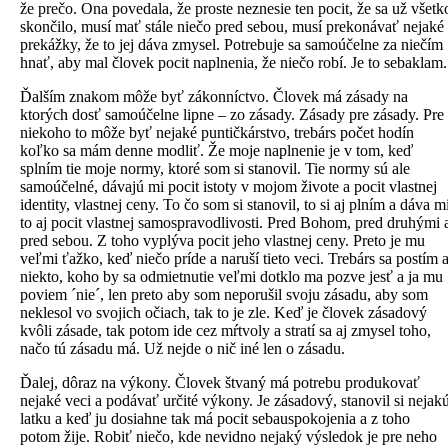
že prečo. Ona povedala, že proste neznesie ten pocit, že sa už všetk
skončilo, musí mať stále niečo pred sebou, musí prekonávať nejaké
prekážky, že to jej dáva zmysel. Potrebuje sa samoúčelne za niečím
hnať, aby mal človek pocit naplnenia, že niečo robí. Je to sebaklam.
Ďalším znakom môže byť zákonníctvo. Človek má zásady na
ktorých dosť samoúčelne lipne – zo zásady. Zásady pre zásady. Pre
niekoho to môže byť nejaké puntičkárstvo, trebárs počet hodín
koľko sa mám denne modliť. Že moje naplnenie je v tom, keď
splním tie moje normy, ktoré som si stanovil. Tie normy sú ale
samoúčelné, dávajú mi pocit istoty v mojom živote a pocit vlastnej
identity, vlastnej ceny. To čo som si stanovil, to si aj plním a dáva m
to aj pocit vlastnej samospravodlivosti. Pred Bohom, pred druhými 
pred sebou. Z toho vyplýva pocit jeho vlastnej ceny. Preto je mu
veľmi ťažko, keď niečo príde a naruší tieto veci. Trebárs sa postím 
niekto, koho by sa odmietnutie veľmi dotklo ma pozve jesť a ja mu
poviem ´nie´, len preto aby som neporušil svoju zásadu, aby som
neklesol vo svojich očiach, tak to je zle. Keď je človek zásadový
kvôli zásade, tak potom ide cez mŕtvoly a stratí sa aj zmysel toho,
načo tú zásadu má. Už nejde o nič iné len o zásadu.
Ďalej, dôraz na výkony. Človek štvaný má potrebu produkovať
nejaké veci a podávať určité výkony. Je zásadový, stanovil si nejak
latku a keď ju dosiahne tak má pocit sebauspokojenia a z toho
potom žije. Robiť niečo, kde nevidno nejaký výsledok je pre neho