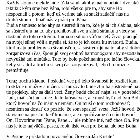
Každý stojíme niekde inde. Zdá sami, akoby mal nepriateľ dvojakú
taktiku: kým sme bez Pána, robí všetko pre to, aby sme Ho
nespoznali a potom, keď už veríme tak sa snaží zatlačiť nás na
druhú stranu – hnať nás v práci pre Pána.
Ľudia namiesto toho aby sa sústredili na to, kde je tá ich slabina, tak
sa sústreďujú na to, aby prehlbovali svoju silnú stránku a vtedy sa
dostanú do toho extrému. Ľudia so silnou vôľou celý život pracujú
na svojej silnej vôli a myslia si, že to je ich cesta ku svätosti. Ľudia,
ktorí majú problémy so štvanosťou, sa sústreďujú na to, aby si dobr
zorganizovali čas, šponujú svoj osobný harmonogram aby nezostala
nevyužitá ani minútka. Toto by bolo požehnaním pre iného človeka
keby si sadol a trochu si svoj čas zorganizoval, lebo ho hrozne
premárňuje.
Teraz trochu kladne. Posledná vec pri tejto štvanosti je rozdiel kam
to skĺzne u mužov a u žien. U mužov to bude zhruba sústredené na
tie projekty, aby sa diali veci. Ženy budú chcieť nájsť sa v potrebác
ľudí, mať súcitné srdce. Je to krásna vec, ale musí byť nad tým Boh
ktorý hovorí na čo mám a nemám. On musí o tom rozhodovať;
nesmiem sa dostať do pozície, že som spasiteľ sveta. Ježiš hovorí, ž
staviame na piesku, keď konáme, ale nepočúvame čo nám hovorí
On. Hovoríme mu ´Pane, Pane…´ ale robíme iné, než chce On. Pre
nás je toto najväčšia pasca, robiť tisíc vecí pre Boha, ale bez Boha.
V Písme je príkladom povolaného človeka Ján Krstiteľ –