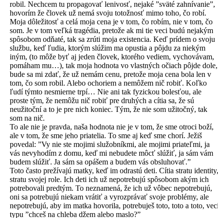
robil. Nechcem tu propagovať lenivosť, nejaké ”sväté zahnívanie”,
hovorím že človek už nemá svoju totožnosť mimo toho, čo robí.
Moja dôležitosť a celá moja cena je v tom, čo robím, nie v tom, čo
som. Je v tom veľká tragédia, pretože ak mi tie veci budú nejakým
spôsobom odňaté, tak sa zrúti moja existencia. Keď prídem o svoju
službu, keď ľudia, ktorým slúžim ma opustia a pôjdu za niekým
iným, (to môže byť aj jeden človek, ktorého vediem, vychovávam,
pomáham mu…), tak moja hodnota vo vlastných očiach pôjde dole,
bude sa mi zdať, že už nemám cenu, pretože moja cena bola len v
tom, čo som robil. Alebo ochoriem a nemôžem nič robiť. Koľko
ľudí týmto nesmierne trpí… Nie ani tak fyzickou bolesťou, ale
proste tým, že nemôžu nič robiť pre druhých a cítia sa, že sú
neužitoční a to je pre nich koniec. Tým, že nie som užitočný, tak
som na nič.
To ale nie je pravda, naša hodnota nie je v tom, že sme otroci boží,
ale v tom, že sme jeho priatelia. To sme aj keď sme chorí. Ježiš
povedal: ”Vy nie ste mojimi služobníkmi, ale mojimi priateľmi, ja
vás nevyhodím z domu, keď mi nebudete môcť slúžiť, ja sám vám
budem slúžiť. Ja sám sa opášem a budem vás obsluhovať.”
Toto často prežívajú matky, keď im odrastú deti. Cítia stratu identity
stratu svojej role. Ich deti ich už nepotrebujú spôsobom akým ich
potrebovali predtým. To neznamená, že ich už vôbec nepotrebujú,
oni sa potrebujú niekam vrátiť a vyrozprávať svoje problémy, ale
nepotrebujú, aby im matka hovorila, potrebuješ toto, toto a toto, vec
typu ”chceš na chleba džem alebo maslo?”