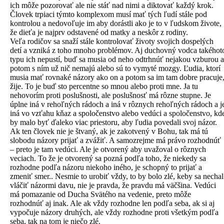
ich môže pozorovať ale nie stáť nad nimi a diktovať každý krok.
Človek trpiaci týmto komplexom musí mať tých ľudí stále pod
kontrolou a nedovoľuje im aby dorástli ako je to v ľudskom živote,
že dieťa je najprv odstavené od matky a neskôr z rodiny.
Veľa rodičov sa snaží stále kontrolovať životy svojich dospelých
detí a vzniká z toho mnoho problémov. Aj duchovný vodca takéhot
typu ich nepustí, buď sa musia od neho odtrhnúť nejakou vzburou a
potom s ním už nič nemajú alebo sú to vymyté mozgy. Ľudia, ktorí
musia mať rovnaké názory ako on a potom sa im tam dobre pracuje
žije. To je buď sto percentne so mnou alebo proti mne. Ja tu
nehovorím proti poslušnosti, ale poslušnosť má rôzne stupne. Je
úplne iná v rehoľných rádoch a iná v rôznych rehoľných rádoch a j
iná vo vzťahu kňaz a spoločenstvo alebo vedúci a spoločenstvo, kd
by malo byť ďaleko viac priestoru, aby ľudia povedali svoj názor.
Ak ten človek nie je štvaný, ak je zakotvený v Bohu, tak má tú
slobodu názory prijať a zvážiť. A samozrejme má právo rozhodnúť
– preto je tam vedúci. Ale je otvorený aby uvažoval o rôznych
veciach. To že je otvorený sa pozná podľa toho, že niekedy sa
rozhodne podľa názoru niekoho iného, je schopný to prijať a
zmeniť smer.. Nesmie to urobiť vždy, to by bolo zlé, keby sa nechal
vláčiť názormi davu, nie je pravda, že pravdu má väčšina. Vedúci
má pomazanie od Ducha Svätého na vedenie, preto môže
rozhodnúť aj inak. Ale ak vždy rozhodne len podľa seba, ak si aj
vypočuje názory druhých, ale vždy rozhodne proti všetkým podľa
seba, tak na tom je niečo zlé.