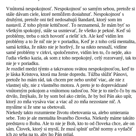
Vnútorná nespokojnosť. Nespokojnosť so samým sebou, pretože si
stále dávam ciele, ktoré nemôžem dosiahnuť. Nespokojnosť s
druhými, pretože oni tiež nedosahujú štandard, ktorý som im
nastavil. Z toho plynie kritičnosť. To neznamená, že mám byť so
všetkým spokojný, stále sa usmievať, že všetko je pekné. Keď sú
problémy, treba o nich hovoriť a riešiť ich. Ale keď vidím len
problémy a to že nič nie je v poriadku, Keď je z toho celá mentalita,
samá kritika, že nikto nie je horlivý, že sa nikto nesnaží, vidíme
samé problémy v cirkvi, spoločenstve, vidím len to, čo nejde, ako
ľudia všetko kazia, ak som z toho nepokojný, celý rozorvaný, tak to
nie je v poriadku.
Je rozdiel medzi týmto a takzvanou svätou nespokojnosťou, keď to
je láska Kristova, ktorá ma ženie dopredu. Túžba slúžiť Pánovi,
pretože ho mám rád, tak chcem pre neho urobiť viac, ale nie z
vlastnej sily, nie z vlastného motora. A preto je to doprevádzané
vnútorným pokojom a vnútornou radosťou. Nie je to niečo čo by m
drvilo, žmýkalo, že by som bol ako citrón, že by bol Pán ako upír,
ktorý zo mňa vysáva viac a viac až zo mňa nezostane nič. A
myslíme si že sme sa obetovali.
Niekedy takto rozumieme životu obetovania sa, alebo umierania
sebe. Toto je ale mentalita štvaného človeka. Niekedy máme takúto
predstavu o Bohu. Ale to nie je Boh, kto to od človeka chce, ale on
sám. Človek, ktorý si myslí, že musí splniť určité normy a vytlačiť
ich zo seba na to, aby ho Pán prijal.