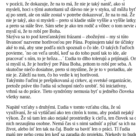
v pozícii, že dokazuje, že na to má, že nie je taký nanič, ako si
mysleli, hoci s tými autoritami už dávno nie je v styku, už môžu byť
aj po smrti, ale on stále zostal v potrebe dokazovať, že na to má. Že
nie je taký, ako si mysleli – preto si kladie stále vyššie a vyššie latky
a preto sa stále štve. Sám sebe je ako ten rodič a vôbec o tom nevie 
myslí si, že to robí pre Boha.
Skrýva sa to pod kresťanskými frázami – zbožnými – my si túto
štvanosť nazveme horlivosťou pre Pána. Popisujem také tie účinky
aké to má, aby sme podľa nich spoznali o čo ide. O takých ľuďoch
povieme, ´no on veľa urobí, keď sa do toho pustí tak to ide, ale
pracovať s ním, to je hrôza…´ Ľudia to dlho tolerujú a prijímajú. O
si myslí si, že je horlivý pre Pána Boha, pritom to robí pre seba. A
skutočne niečo dosiahne, preto si myslíme, že je to v poriadku, ale
nie je. Záleží na tom, čo ho vedie k tej horlivosti.
Takýmito ľuďmi je prešpikovaná aj cirkev, aj svetské organizácie,
pretože práve títo ľudia sú schopní niečo urobiť. Sú iniciatívny,
vrhnú sa do práce. Tieto syndrómy nemusia byť u jedného človeka
všetky naraz.
Napäté vzťahy s druhými. Ľudia v tomto vzťahu cítia, že sú
využívaní, že sú vytláčaní ako ten citrón k tomu, aby podali nejaký
výkon. Že sú tam len ako nejaké prostriedky k cieľu, ten človek sa 
nich nezaujíma osobne. Nemá čas si s nimi sadnúť a pýtať sa ich na
život, alebo ísť len tak na čaj. Bude sa baviť len o práci. Tí ľudia
majú pre neho cenu len keď sa zaradia do projektu. Niekedy to bud