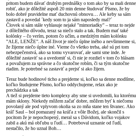
pritom budem dávať druhým prednášky o tom ako by sa mali denne
robiť, ako je dôležité aspoň 20 min denne študovať Písmo, že by
bolo dobré pravidelne mať duchovnú obnovu… Ale keby sa sám
zastavil a povedal ´kedy som to ja sám naposledy mal?´
Človek si sám stále vyhlasuje nejaké ”mimoriadky” – teraz to nejde
z dôležitého dôvodu, teraz sa niečo stalo a tak. Budem mať také
kolónky – čo verím, potom čo učím, a medzitým mám kolónku
”ALE, LENŽE”. A náš život je niečo úplne iného a nevšimneme si,
že žijeme niečo úplne iné. Vieme čo všetko treba, aké sú pri tom
nebezpečenstvá, ako sa tomu vyvarovať, ale sami sme inde. Je
dôležité zastaviť sa a uvedomiť si, či nie je rozdiel v tom čo hlásam
a považujem za správne a čo skutočne robím, či sa tým skutočne
riadim. Je potrebné sa zastaviť a prejsť si ako žijem.
Teraz bude hodinové ticho a prejdeme si, koľko sa denne modlíme,
koľko študujeme Písmo, koľko oddychujeme, relax ako je
prechádzka a tak
A tiež si prejdeme tieto komplexy aby sme si uvedomili, ku ktorému
mám sklony. Niekedy môžem začať dobre, môžem byť k niečomu
povolaný ale pod vplyvom okolia sa zo mňa stane ten štvanec. Ako
kráľ Saul – bol pomazaný na kráľa z vôle Božej, ale skončil s
pocitom že je nepochopený, meral sa s Dávidom, koľko vojakov
zabil a akú má obľubu u ľudí… Potreboval uznanie od ľudí,
nestačilo, že ho uznal Boh…