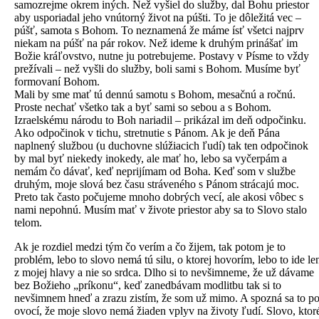
samozrejme okrem iných. Než vyšiel do služby, dal Bohu priestor
aby usporiadal jeho vnútorný život na púšti. To je dôležitá vec –
púšť, samota s Bohom. To neznamená že máme ísť všetci najprv
niekam na púšť na pár rokov. Než ideme k druhým prinášať im
Božie kráľovstvo, nutne ju potrebujeme. Postavy v Písme to vždy
prežívali – než vyšli do služby, boli sami s Bohom. Musíme byť
formovaní Bohom.
Mali by sme mať tú dennú samotu s Bohom, mesačnú a ročnú.
Proste nechať všetko tak a byť sami so sebou a s Bohom.
Izraelskému národu to Boh nariadil – prikázal im deň odpočinku.
Ako odpočinok v tichu, stretnutie s Pánom. Ak je deň Pána
naplnený službou (u duchovne slúžiacich ľudí) tak ten odpočinok
by mal byť niekedy inokedy, ale mať ho, lebo sa vyčerpám a
nemám čo dávať, keď neprijímam od Boha. Keď som v službe
druhým, moje slová bez času stráveného s Pánom strácajú moc.
Preto tak často počujeme mnoho dobrých vecí, ale akosi vôbec s
nami nepohnú. Musím mať v živote priestor aby sa to Slovo stalo
telom.
Ak je rozdiel medzi tým čo verím a čo žijem, tak potom je to
problém, lebo to slovo nemá tú silu, o ktorej hovorím, lebo to ide le
z mojej hlavy a nie so srdca. Dlho si to nevšimneme, že už dávame
bez Božieho „príkonu“, keď zanedbávam modlitbu tak si to
nevšimnem hneď a zrazu zistím, že som už mimo. A spozná sa to p
ovocí, že moje slovo nemá žiaden vplyv na životy ľudí. Slovo, ktor