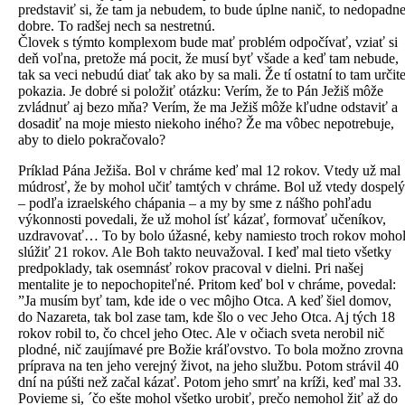
predstaviť si, že tam ja nebudem, to bude úplne nanič, to nedopadn
dobre. To radšej nech sa nestretnú.
Človek s týmto komplexom bude mať problém odpočívať, vziať si
deň voľna, pretože má pocit, že musí byť všade a keď tam nebude,
tak sa veci nebudú diať tak ako by sa mali. Že tí ostatní to tam určit
pokazia. Je dobré si položiť otázku: Verím, že to Pán Ježiš môže
zvládnuť aj bezo mňa? Verím, že ma Ježiš môže kľudne odstaviť a
dosadiť na moje miesto niekoho iného? Že ma vôbec nepotrebuje,
aby to dielo pokračovalo?
Príklad Pána Ježiša. Bol v chráme keď mal 12 rokov. Vtedy už mal
múdrosť, že by mohol učiť tamtých v chráme. Bol už vtedy dospelý
– podľa izraelského chápania – a my by sme z nášho pohľadu
výkonnosti povedali, že už mohol ísť kázať, formovať učeníkov,
uzdravovať… To by bolo úžasné, keby namiesto troch rokov moho
slúžiť 21 rokov. Ale Boh takto neuvažoval. I keď mal tieto všetky
predpoklady, tak osemnásť rokov pracoval v dielni. Pri našej
mentalite je to nepochopiteľné. Pritom keď bol v chráme, povedal:
”Ja musím byť tam, kde ide o vec môjho Otca. A keď šiel domov,
do Nazareta, tak bol zase tam, kde šlo o vec Jeho Otca. Aj tých 18
rokov robil to, čo chcel jeho Otec. Ale v očiach sveta nerobil nič
plodné, nič zaujímavé pre Božie kráľovstvo. To bola možno zrovna
príprava na ten jeho verejný život, na jeho službu. Potom strávil 40
dní na púšti než začal kázať. Potom jeho smrť na kríži, keď mal 33.
Povieme si, ´čo ešte mohol všetko urobiť, prečo nemohol žiť až do