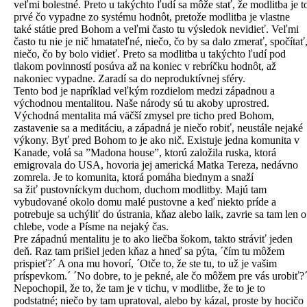
veľmi bolestné. Preto u takýchto ľudí sa môže stať, že modlitba je t
prvé čo vypadne zo systému hodnôt, pretože modlitba je vlastne
také státie pred Bohom a veľmi často tu výsledok nevidieť. Veľmi
často tu nie je nič hmatateľné, niečo, čo by sa dalo zmerať, spočítať
niečo, čo by bolo vidieť. Preto sa modlitba u takýchto ľudí pod
tlakom povinností posúva až na koniec v rebríčku hodnôt, až
nakoniec vypadne. Zaradí sa do neproduktívnej sféry.
Tento bod je napríklad veľkým rozdielom medzi západnou a
východnou mentalitou. Naše národy sú tu akoby uprostred.
Východná mentalita má väčší zmysel pre ticho pred Bohom,
zastavenie sa a meditáciu, a západná je niečo robiť, neustále nejaké
výkony. Byť pred Bohom to je ako nič. Existuje jedna komunita v
Kanade, volá sa ”Madona house”, ktorú založila ruska, ktorá
emigrovala do USA, hovoria jej americká Matka Tereza, nedávno
zomrela. Je to komunita, ktorá pomáha biednym a snaží
sa žiť pustovníckym duchom, duchom modlitby. Majú tam
vybudované okolo domu malé pustovne a keď niekto príde a
potrebuje sa uchýliť do ústrania, kňaz alebo laik, zavrie sa tam len o
chlebe, vode a Písme na nejaký čas.
Pre západnú mentalitu je to ako liečba šokom, takto stráviť jeden
deň. Raz tam prišiel jeden kňaz a hneď sa pýta, ´čím tu môžem
prispieť?´ A ona mu hovorí, ´Otče to, že ste tu, to už je vašim
príspevkom.´ ´No dobre, to je pekné, ale čo môžem pre vás urobiť?
Nepochopil, že to, že tam je v tichu, v modlitbe, že to je to
podstatné; niečo by tam upratoval, alebo by kázal, proste by hocičo