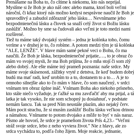
Prenášame na Boha to, čo cítime k niekomu, kto nás neprijal.
Myslíme si že Boh je ako náš otec alebo mama, ktorí boli veľmi
nároční, či kňaz ktorý nás možno kedysi nesprávne naučil že Boh je
spravodlivý a zabudol zdôrazniť jeho lásku… Nevnímame jeho
bezpodmienečnú lásku a človek sa snaží celý život si Božiu lásku
zaslúžiť. Možno by sme sa čudovali ako veľmi je toto medzi nami
rozšírené.
Tiež tu máme taký dvojaký systém – jedna je kolónka toho, čomu
veríme a v druhej je to, čo robíme. A potom medzi tým je tá kolónk
”ALE, LENŽE”. V hlave mám samé pekné veci o Bohu, čo ma
naučili. Že Boh je láska, bezpodmienečné prijatie,…, to je obraz čo
mám vo svojej mysli, že ma Boh prijíma, že o mňa stojí či som zlý
alebo dobrý. Ale ešte máme iný prameň poznania: naše srdce. My
máme svoje skúsenosti, zážitky vryté z detstva, že keď budem dobr
budú ma mať radi, keď urobím to a to, dostanem to a to… A je to
omnoho silnejšie ako to čo mám v hlave, čo som naučený, v srdci
vnímam ten obraz úplne ináč. Vnímam Boha ako niekoho prísneho,
kto stále niečo vyžaduje, je ťažké sa mu zavďačiť aby ma prijal, a tá
latka je tak vysoko, že nie som schopný ju dosiahnuť, v podstate
nemám šancu. Tak sa pred Ním neustále plazím, ako nejaký červ.
Mám pocit strachu, že si musím zaslúžiť Božiu lásku veľkou drinou
a námahou. Vnímame to potom dvojako a môže to byť v nás naraz.
Písmo ale hovorí, že srdce je prameňom života Prís 4,23.- ”Veľmi
stráž svoje srdce, lebo z neho vyviera život.” Nie z hlavy, ale zo
srdca vychádza to, podľa čoho žijem. Moje reakcie, jednanie,