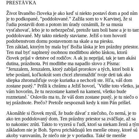
PRESTÁVKA
Život štvaného človeka je ako keď si niekto postaví dom a pod ním
je to podkopané, ”poddolované.” Zažila som to v Karvinej, že si
ľudia postavili dom a potom im úrady oznámili, že sa musia
vysťahovať, lebo je to nebezpečné, pretože tam boli bane a je to ta
poddolované. My takto niekedy staviame. Ježiš o tom hovoril
podobenstvom domu postavenom na skale a na piesku.
Ten základ, ktorým by mala byť Božia láska je len prázdny priestor.
Ten mal byť naplnený osobnou modlitbou alebo láskou, ktorú
človek prijal v detstve od rodičov. A ak ju neprijal, tak je tam akási
dutina, prázdnota. Pri modlitbe ma napadlo slovo z Písma:
”Jeruzalem, Jeruzalem, ktorý zabíjaš prorokov a tých, ktorí boli k
tebe poslaní, koľkokrát som chcel zhromaždiť tvoje deti tak ako
sliepka zhromažďuje svoje kuriatka a nechceli ste. Hľa, váš dom
zostane pustý.” Prišli k chrámu a Ježiš hovorí, ´Vidíte toto všetko, ja
vám hovorím, že tu nezostane kameň na kameni, všetko bude
rozmetané.´ Oslovilo ma to, že váš dom zostane pustý, je tu niečo o
tej prázdnote. Prečo? Pretože nespoznali kedy k nim Pán prišiel.
Akonáhle si človek myslí, že bude dávať z niečoho, čo nemá, je to
ako ten poddolovaný dom. Ten prázdny priestor sa zväčšuje, až sa
to nakoniec zrúti. Takto to vyzerá u ľudí, ktorí sa niekam ženú a tý
základom nie je Boh. Sprvu prichádzajú len menšie otrasy, ktoré sú
akoby varovaním, že niečo nie je v poriadku. Také tie menšie