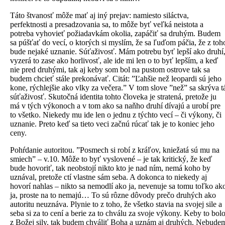
Táto štvanosť môže mať aj iný prejav: namiesto siláctva,
perfektnosti a presadzovania sa, to môže byť veľká neistota a
potreba vyhovieť požiadavkám okolia, zapáčiť sa druhým. Budem
sa púšťať do vecí, o ktorých si myslím, že sa ľuďom páčia, že z toh
bude nejaké uznanie. Súťaživosť. Mám potrebu byť lepší ako druhí
vyzerá to zase ako horlivosť, ale ide mi len o to byť lepším, a keď
nie pred druhými, tak aj keby som bol na pustom ostrove tak sa
budem chcieť stále prekonávať. Citát: ”Ľahšie než leopardi sú jeho
kone, rýchlejšie ako vlky za večera.” V tom slove ”než” sa skrýva t
súťaživosť. Skutočná identita tohto človeka je stratená, pretože ju
má v tých výkonoch a v tom ako sa naňho druhí dívajú a urobí pre
to všetko. Niekedy mu ide len o jednu z týchto vecí – či výkony, či
uznanie. Preto keď sa tieto veci začnú rúcať tak je to koniec jeho
ceny.
Pohŕdanie autoritou. ”Posmech si robí z kráľov, kniežatá sú mu na
smiech” – v.10. Môže to byť vyslovené – je tak kritický, že keď
bude hovoriť, tak neobstojí nikto kto je nad ním, nemá koho by
uznával, pretože ctí vlastne sám seba. A dokonca to niekedy aj
hovorí nahlas – nikto sa nemodlí ako ja, nevenuje sa tomu toľko ak
ja, proste na to nemajú… To sú rôzne dôvody prečo druhých ako
autoritu neuznáva. Plynie to z toho, že všetko stavia na svojej sile a
seba si za to cení a berie za to chválu za svoje výkony. Keby to bol
z Božej sily, tak budem chváliť Boha a uznám aj druhých. Nebude