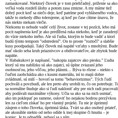
zamaskované. Niektorý človek je v tom priehľadný, priženie sa ako
veľká voda rozdelí úlohy a potom zasa zmizne. A my máme tiež
dobrý pocit keď sa niečo deje, keď patríme pod vyhláseného vodcu,
takže to niekedy dlho tolerujeme, aj keď po čase cítime únavu, že
nás niekto niekam vlečie.
Niekomu to nebude vadiť celý život, zostane v tej pozícii, lebo má
pocit naplnenia keď je ako predĺžená ruka niekoho, keď je zaradený
do vízie niekoho iného. Ale sú ľudia, ktorým to bude vadiť a ktorí
budú týmto tempom ”odstredení”. On to proste ”roztočí” a slabšie
kusy poodpadajú. Taký človek má napäté vzťahy s mnohými. Bude
mať okolo seba kruh priaznivcov a obdivovateľov, ale zbytok bude
napätie.
V Habakukovi je napísané, ”nakopia zajatcov ako piesku.” Ľudia
ktorý sú mu nablízku sú ako zajatci, sú úplne zviazaní jeho
osobnosťou, jeho vôľou, jeho plánmi… Býva to rôzne – niekto s
ľuďmi zaobchádza ako s kusmi materiálu, iní to majú dobre
zvládnuté, sú milí – hovorí sa tomu ”behaviorizmus”. Tých ľudí
pochváli a povzbudí, ale len preto aby urobili to, čo on potrebuje. T
sa normálne študuje ako si ľudí nakloniť aby pre nich radi pracovali
aby podávali maximálne výkony. Učia sa ako sa na nich usmiať,
ako im poklepať po ramene, osloviť ho nejakou bodrou prezývkou
len za cieľom získať ho pre vlastný projekt. Tu nie je úprimný
záujem o toho človeka, úprimná láska. Tvári sa ako osobný priateľ,
ale akonáhle niekto od neho odíde k inej skupine či hnutiu – je
koniec. Je to odpadlík, nebaví sa s ním…