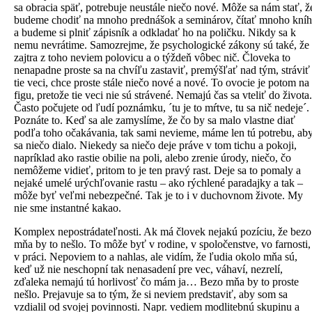
sa obracia späť, potrebuje neustále niečo nové. Môže sa nám stať, ž
budeme chodiť na mnoho prednášok a seminárov, čítať mnoho kníh
a budeme si plniť zápisník a odkladať ho na poličku. Nikdy sa k
nemu nevrátime. Samozrejme, že psychologické zákony sú také, že
zajtra z toho neviem polovicu a o týždeň vôbec nič. Človeka to
nenapadne proste sa na chvíľu zastaviť, premýšľať nad tým, stráviť
tie veci, chce proste stále niečo nové a nové. To ovocie je potom na
figu, pretože tie veci nie sú strávené. Nemajú čas sa vteliť do života.
Často počujete od ľudí poznámku, ´tu je to mŕtve, tu sa nič nedeje´.
Poznáte to. Keď sa ale zamyslíme, že čo by sa malo vlastne diať
podľa toho očakávania, tak sami nevieme, máme len tú potrebu, ab
sa niečo dialo. Niekedy sa niečo deje práve v tom tichu a pokoji,
napríklad ako rastie obilie na poli, alebo zrenie úrody, niečo, čo
nemôžeme vidieť, pritom to je ten pravý rast. Deje sa to pomaly a
nejaké umelé urýchľovanie rastu – ako rýchlené paradajky a tak –
môže byť veľmi nebezpečné. Tak je to i v duchovnom živote. My
nie sme instantné kakao.
Komplex nepostrádateľnosti. Ak má človek nejakú pozíciu, že bezo
mňa by to nešlo. To môže byť v rodine, v spoločenstve, vo farnosti,
v práci. Nepoviem to a nahlas, ale vidím, že ľudia okolo mňa sú,
keď už nie neschopní tak nenasadení pre vec, váhaví, nezrelí,
zďaleka nemajú tú horlivosť čo mám ja… Bezo mňa by to proste
nešlo. Prejavuje sa to tým, že si neviem predstaviť, aby som sa
vzdialil od svojej povinnosti. Napr. vediem modlitebnú skupinu a