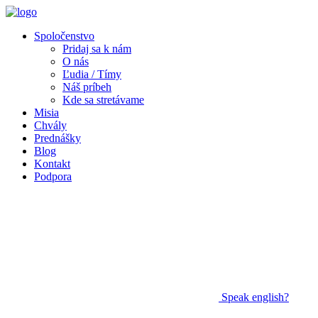
Spoločenstvo
Pridaj sa k nám
O nás
Ľudia / Tímy
Náš príbeh
Kde sa stretávame
Misia
Chvály
Prednášky
Blog
Kontakt
Podpora
Speak
english?