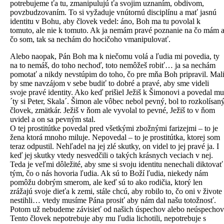
potrebujeme ťa tu, zmanipulujú ťa svojim uznaním, obdivom,
povzbudzovaním. To si vyžaduje vnútornú disciplínu a mať jasnú
identitu v Bohu, aby človek vedel: áno, Boh ma tu povolal k
tomuto, ale nie k tomuto. Ak ja nemám pravé poznanie na čo mám 
čo som, tak sa nechám do hocičoho vmanipulovať.
Alebo naopak, Pán Boh ma k niečomu volá a ľudia mi povedia, ty
na to nemáš, do toho nechoď, toto nemôžeš robiť… ja sa nechám
pomotať a nikdy nevstúpim do toho, čo pre mňa Boh pripravil. Mal
by sme navzájom v sebe budiť to dobré a pravé, aby sme videli
svoje pravé identity. Ako keď prišiel Ježiš k Šimonovi a povedal mu
´ty si Peter, Skala´. Šimon ale vôbec nebol pevný, bol to rozkolísan
človek, zmätkár. Ježiš v ňom ale vyvolal to pevné, Ježiš to v ňom
uvidel a on sa pevným stal.
O tej prostitútke povedal pred všetkými zbožnými farizejmi – to je
žena ktorá mnoho miluje. Nepovedal – to je prostitútka, ktorej som
teraz odpustil. Nehľadel na jej zlé skutky, on videl to jej pravé ja. I
keď jej skutky vtedy nesvedčili o takých krásnych veciach v nej.
Teda je veľmi dôležité, aby sme si svoju identitu nenechali diktovať
tým, čo o nás hovoria ľudia. Ak sú to Boží ľudia, niekedy nám
pomôžu dobrým smerom, ale keď sú to ako rodičia, ktorý len
zrážajú svoje dieťa k zemi, stále chcú, aby robilo to, čo oni v živote
nestihli… vtedy musíme Pána prosiť aby nám dal našu totožnosť.
Potom už nebudeme závisieť od našich úspechov alebo neúspechov
Tento človek nepotrebuje aby mu ľudia lichotili, nepotrebuje s