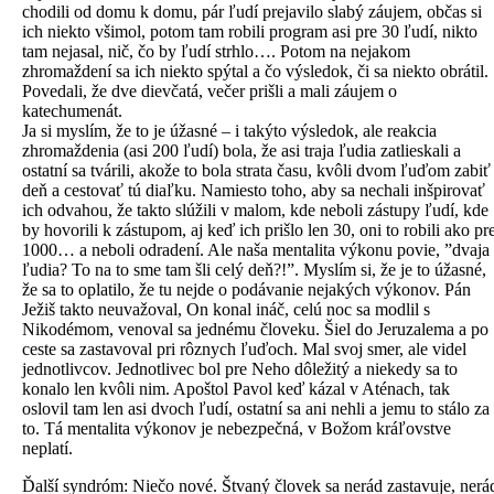
chodili od domu k domu, pár ľudí prejavilo slabý záujem, občas si
ich niekto všimol, potom tam robili program asi pre 30 ľudí, nikto
tam nejasal, nič, čo by ľudí strhlo…. Potom na nejakom
zhromaždení sa ich niekto spýtal a čo výsledok, či sa niekto obrátil.
Povedali, že dve dievčatá, večer prišli a mali záujem o
katechumenát.
Ja si myslím, že to je úžasné – i takýto výsledok, ale reakcia
zhromaždenia (asi 200 ľudí) bola, že asi traja ľudia zatlieskali a
ostatní sa tvárili, akože to bola strata času, kvôli dvom ľuďom zabiť
deň a cestovať tú diaľku. Namiesto toho, aby sa nechali inšpirovať
ich odvahou, že takto slúžili v malom, kde neboli zástupy ľudí, kde
by hovorili k zástupom, aj keď ich prišlo len 30, oni to robili ako pr
1000… a neboli odradení. Ale naša mentalita výkonu povie, ”dvaja
ľudia? To na to sme tam šli celý deň?!”. Myslím si, že je to úžasné,
že sa to oplatilo, že tu nejde o podávanie nejakých výkonov. Pán
Ježiš takto neuvažoval, On konal ináč, celú noc sa modlil s
Nikodémom, venoval sa jednému človeku. Šiel do Jeruzalema a po
ceste sa zastavoval pri rôznych ľuďoch. Mal svoj smer, ale videl
jednotlivcov. Jednotlivec bol pre Neho dôležitý a niekedy sa to
konalo len kvôli nim. Apoštol Pavol keď kázal v Aténach, tak
oslovil tam len asi dvoch ľudí, ostatní sa ani nehli a jemu to stálo za
to. Tá mentalita výkonov je nebezpečná, v Božom kráľovstve
neplatí.
Ďalší syndróm: Niečo nové. Štvaný človek sa nerád zastavuje, nerá