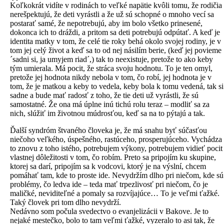
Koľkokrát vidíte v rodinách to veľké napätie kvôli tomu, že rodičia
nerešpektujú, že deti vyrástli a že už sú schopné o mnoho vecí sa
postarať samé, že nepotrebujú, aby im bolo všetko prinesené,
dokonca ich to dráždi, a pritom sa deti potrebujú odpútať. A keď je
identita matky v tom, že celé tie roky behá okolo svojej rodiny, je v
tom jej celý život a keď sa to od nej násilím berie, (keď jej povieme
´sadni si, ja umyjem riad´,) tak to neexistuje, pretože to ako keby
tým umierala. Má pocit, že stráca svoju hodnotu. To je ten omyl,
pretože jej hodnota nikdy nebola v tom, čo robí, jej hodnota je v
tom, že je matkou a keby to vedela, keby bola k tomu vedená, tak si
sadne a bude mať radosť z toho, že tie deti už vyrástli, že sú
samostatné. Že ona má úplne inú tichú rolu teraz – modliť sa za
nich, slúžiť im životnou múdrosťou, keď sa na to pýtajú a tak.
Ďalší syndróm štvaného človeka je, že má snahu byť súčasťou
niečoho veľkého, úspešného, rastúceho, prosperujúceho. Vychádza
to znovu z toho istého, potrebujem výkony, potrebujem vidieť pocit
vlastnej dôležitosti v tom, čo robím. Preto sa pripojím ku skupine,
ktorej sa darí, pripojím sa k vodcovi, ktorý je na výslní, chcem
pomáhať tam, kde to proste ide. Nevydržím dlho pri niečom, kde sú
problémy, čo ledva ide – teda mať trpezlivosť pri niečom, čo je
maličké, neviditeľné a pomaly sa rozvíjajúce… To je veľmi ťažké.
Taký človek pri tom dlho nevydrží.
Nedávno som počula svedectvo o evanjelizácii v Bakove. Je to
nejaké mestečko, bolo to tam veľmi ťažké, vyzeralo to asi tak, že