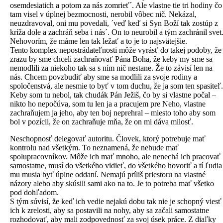
osemdesiatich a potom za nás zomrieť´. Ale vlastne tie tri hodiny čo
tam visel v úplnej bezmocnosti, nerobil vôbec nič. Nekázal,
neuzdravoval, oni mu povedali, ´veď keď si Syn Boží tak zostúp z
kríža dole a zachráň seba i nás´. On to neurobil a tým zachránil svet
Nehovorím, že máme len tak ležať a to je to najsvätejšie.
Tento komplex nepostrádateľnosti môže vyrásť do takej podoby, že
zrazu by sme chceli zachraňovať Pána Boha, že keby my sme sa
nemodlili za niekoho tak sa s ním nič nestane. Že to závisí len na
nás. Chcem povzbudiť aby sme sa modlili za svoje rodiny a
spoločenstvá, ale nesmie to byť v tom duchu, že ja som ten spasiteľ.
Keby som tu nebol, tak chudák Pán Ježiš, čo by si vlastne počal –
nikto ho nepočúva, som tu len ja a pracujem pre Neho, vlastne
zachraňujem ja jeho, aby ten boj neprehral – miesto toho aby som
bol v pozícii, že on zachraňuje mňa, že on mi dáva milosť.
Neschopnosť delegovať autoritu. Človek, ktorý potrebuje mať
kontrolu nad všetkým. To neznamená, že nebude mať
spolupracovníkov. Môže ich mať mnoho, ale nenechá ich pracovať
samostatne, musí do všetkého vidieť, do všetkého hovoriť a tí ľudia
mu musia byť úplne oddaní. Nemajú príliš priestoru na vlastné
názory alebo aby skúsili sami ako na to. Je to potreba mať všetko
pod dohľadom.
S tým súvisí, že keď ich vedie nejakú dobu tak nie je schopný viesť
ich k zrelosti, aby sa postavili na nohy, aby sa začali samostatne
rozhodovať, aby mali zodpovednosť za svoj úsek práce. Z diaľky