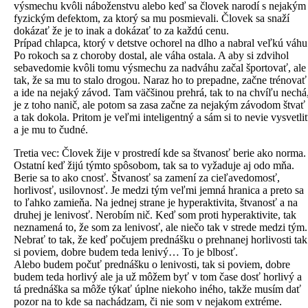
výsmechu kvôli náboženstvu alebo keď sa človek narodí s nejakým
fyzickým defektom, za ktorý sa mu posmievali. Človek sa snaží
dokázať že je to inak a dokázať to za každú cenu.
Prípad chlapca, ktorý v detstve ochorel na dlho a nabral veľkú váhu
Po rokoch sa z choroby dostal, ale váha ostala. A aby si zdvihol
sebavedomie kvôli tomu výsmechu za nadváhu začal športovať, ale
tak, že sa mu to stalo drogou. Naraz ho to prepadne, začne trénovať
a ide na nejaký závod. Tam väčšinou prehrá, tak to na chvíľu nechá
je z toho nanič, ale potom sa zasa začne za nejakým závodom štvať
a tak dokola. Pritom je veľmi inteligentný a sám si to nevie vysvetli
a je mu to čudné.
Tretia vec: Človek žije v prostredí kde sa štvanosť berie ako norma.
Ostatní keď žijú týmto spôsobom, tak sa to vyžaduje aj odo mňa.
Berie sa to ako cnosť. Štvanosť sa zamení za cieľavedomosť,
horlivosť, usilovnosť. Je medzi tým veľmi jemná hranica a preto sa
to ľahko zamieňa. Na jednej strane je hyperaktivita, štvanosť a na
druhej je lenivosť. Nerobím nič. Keď som proti hyperaktivite, tak
neznamená to, že som za lenivosť, ale niečo tak v strede medzi tým.
Nebrať to tak, že keď počujem prednášku o prehnanej horlivosti tak
si poviem, dobre budem teda lenivý… To je blbosť.
Alebo budem počuť prednášku o lenivosti, tak si poviem, dobre
budem teda horlivý ale ja už môžem byť v tom čase dosť horlivý a
tá prednáška sa môže týkať úplne niekoho iného, takže musím dať
pozor na to kde sa nachádzam, či nie som v nejakom extréme.