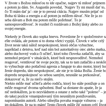
V živote s Božou milosťou to ide opačne, najprv tú milosť prijmem
a potom ju dám. Sv. Augustín povedal, ´Najprv Ty mi musíš dať to,
čo Ti mám dať ja´- nie je to presná citácia. Najprv musím prijať od
Boha tú lásku a energiu a až potom ju môžem dávať. Nie že ja zo
seba dávam a Boh ma potom môže požehnať. To je
samospravodlivosť. Je rozdiel či rozdávam z Božej lásky alebo zo
svojej energie.
Niekedy je človek ako sopka hnevu. Povedzme že v spoločenstve s
ešte ovláda, ale potom si to doma všetci vypijú. Človek v sebe celý
život nesie takú nálož nespokojnosti, ktorá občas vybuchne,
napríklad z detstva, keď nad ním bol autoritatívny otec alebo matka,
alebo duchovný vodca či učiteľ, ktorí toho človeka zatlačili, aby sa
nemohol prejaviť v situáciách, ktoré boli nespravodlivé. Nemohol
reagovať, ventilovať tie svoje pocity, tak sa to tam zatlačilo a neskôr
to vybuchuje ako potlačená agresia a funguje to ako motor, ktorý ho
ženie dopredu, táto nespokojnosť, ale nie je to láska Božia. Ženie h
dopredu nespokojnosť so sebou samým, neustále sa prekonávať,
dokazovať si, že za niečo stojím.
Niekto môže mať učiteľa alebo rodiča, ktorý ho stále ponižuje a on
môže reagovať dvoma spôsobmi. Buď sa dostane do apatie, že ja
nič nedokážem, ja to nezvládnem a ostane z neho také ”poleno” – j
do takej pozície vmanipulovaný tým neustálym ponižovaním,
napomínaním autorít. Alebo silnejšia povaha reaguje vzburou – ja
im dokážem, že na to mám! Tento človek môže žiť potom celý živo