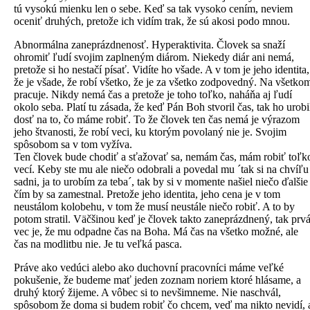
tú vysokú mienku len o sebe. Keď sa tak vysoko cením, neviem
oceniť druhých, pretože ich vidím trak, že sú akosi podo mnou.
Abnormálna zaneprázdnenosť. Hyperaktivita. Človek sa snaží
ohromiť ľudí svojim zaplneným diárom. Niekedy diár ani nemá,
pretože si ho nestačí písať. Vidíte ho všade. A v tom je jeho identita,
že je všade, že robí všetko, že je za všetko zodpovedný. Na všetko
pracuje. Nikdy nemá čas a pretože je toho toľko, naháňa aj ľudí
okolo seba. Platí tu zásada, že keď Pán Boh stvoril čas, tak ho urobi
dosť na to, čo máme robiť. To že človek ten čas nemá je výrazom
jeho štvanosti, že robí veci, ku ktorým povolaný nie je. Svojim
spôsobom sa v tom vyžíva.
Ten človek bude chodiť a sťažovať sa, nemám čas, mám robiť toľk
vecí. Keby ste mu ale niečo odobrali a povedal mu ´tak si na chvíľu
sadni, ja to urobím za teba´, tak by si v momente našiel niečo ďalšie
čím by sa zamestnal. Pretože jeho identita, jeho cena je v tom
neustálom kolobehu, v tom že musí neustále niečo robiť. A to by
potom stratil. Väčšinou keď je človek takto zaneprázdnený, tak prv
vec je, že mu odpadne čas na Boha. Má čas na všetko možné, ale
čas na modlitbu nie. Je tu veľká pasca.
Práve ako vedúci alebo ako duchovní pracovníci máme veľké
pokušenie, že budeme mať jeden zoznam noriem ktoré hlásame, a
druhý ktorý žijeme. A vôbec si to nevšimneme. Nie naschvál,
spôsobom že doma si budem robiť čo chcem, veď ma nikto nevidí, 