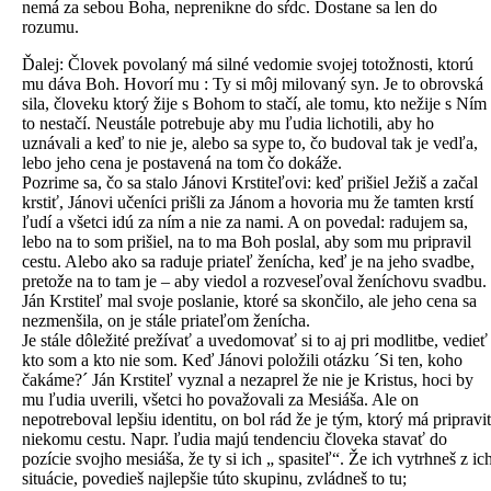
nemá za sebou Boha, neprenikne do sŕdc. Dostane sa len do
rozumu.
Ďalej: Človek povolaný má silné vedomie svojej totožnosti, ktorú
mu dáva Boh. Hovorí mu : Ty si môj milovaný syn. Je to obrovská
sila, človeku ktorý žije s Bohom to stačí, ale tomu, kto nežije s Ním
to nestačí. Neustále potrebuje aby mu ľudia lichotili, aby ho
uznávali a keď to nie je, alebo sa sype to, čo budoval tak je vedľa,
lebo jeho cena je postavená na tom čo dokáže.
Pozrime sa, čo sa stalo Jánovi Krstiteľovi: keď prišiel Ježiš a začal
krstiť, Jánovi učeníci prišli za Jánom a hovoria mu že tamten krstí
ľudí a všetci idú za ním a nie za nami. A on povedal: radujem sa,
lebo na to som prišiel, na to ma Boh poslal, aby som mu pripravil
cestu. Alebo ako sa raduje priateľ ženícha, keď je na jeho svadbe,
pretože na to tam je – aby viedol a rozveseľoval ženíchovu svadbu.
Ján Krstiteľ mal svoje poslanie, ktoré sa skončilo, ale jeho cena sa
nezmenšila, on je stále priateľom ženícha.
Je stále dôležité prežívať a uvedomovať si to aj pri modlitbe, vedieť
kto som a kto nie som. Keď Jánovi položili otázku ´Si ten, koho
čakáme?´ Ján Krstiteľ vyznal a nezaprel že nie je Kristus, hoci by
mu ľudia uverili, všetci ho považovali za Mesiáša. Ale on
nepotreboval lepšiu identitu, on bol rád že je tým, ktorý má pripravi
niekomu cestu. Napr. ľudia majú tendenciu človeka stavať do
pozície svojho mesiáša, že ty si ich „ spasiteľ“. Že ich vytrhneš z ic
situácie, povedieš najlepšie túto skupinu, zvládneš to tu;