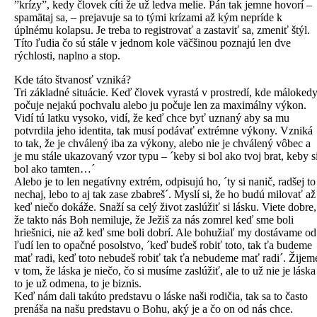
”krízy”, kedy človek cíti že už ledva melie. Pán tak jemne hovorí –
spamätaj sa, – prejavuje sa to tými krízami až kým nepríde k
úplnému kolapsu. Je treba to registrovať a zastaviť sa, zmeniť štýl.
Títo ľudia čo sú stále v jednom kole väčšinou poznajú len dve
rýchlosti, naplno a stop.
Kde táto štvanosť vzniká?
Tri základné situácie. Keď človek vyrastá v prostredí, kde máloked
počuje nejakú pochvalu alebo ju počuje len za maximálny výkon.
Vidí tú latku vysoko, vidí, že keď chce byť uznaný aby sa mu
potvrdila jeho identita, tak musí podávať extrémne výkony. Vzniká
to tak, že je chválený iba za výkony, alebo nie je chválený vôbec a
je mu stále ukazovaný vzor typu – ´keby si bol ako tvoj brat, keby s
bol ako tamten…´
Alebo je to len negatívny extrém, odpisujú ho, ´ty si nanič, radšej to
nechaj, lebo to aj tak zase zbabreš´. Myslí si, že ho budú milovať až
keď niečo dokáže. Snaží sa celý život zaslúžiť si lásku. Viete dobre,
že takto nás Boh nemiluje, že Ježiš za nás zomrel keď sme boli
hriešnici, nie až keď sme boli dobrí. Ale bohužiaľ my dostávame od
ľudí len to opačné posolstvo, ´keď budeš robiť toto, tak ťa budeme
mať radi, keď toto nebudeš robiť tak ťa nebudeme mať radi´. Žijem
v tom, že láska je niečo, čo si musíme zaslúžiť, ale to už nie je láska
to je už odmena, to je biznis.
Keď nám dali takúto predstavu o láske naši rodičia, tak sa to často
prenáša na našu predstavu o Bohu, aký je a čo on od nás chce.