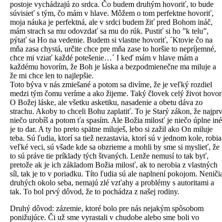
postoje vychádzajú zo srdca. Čo budem druhým hovoriť, to bude
súvisieť s tým, čo mám v hlave. Môžem o tom perfektne hovoriť,
moja náuka je perfektná, ale v srdci budem žiť pred Bohom ináč,
mám strach sa mu odovzdať sa mu do rúk. Pustiť si ho ”k telu”,
pýtať sa Ho na vedenie. Budem si vlastne hovoriť, ´Ktovie čo na
mňa zasa chystá, určite chce pre mňa zase to horšie to nepríjemné,
chce mi vziať každé potešenie…´ I keď mám v hlave mám a
každému hovorím, že Boh je láska a bezpodmienečne ma miluje a
že mi chce len to najlepšie.
Toto býva v nás zmiešané a potom sa divíme, že je veľký rozdiel
medzi tým čomu veríme a ako žijeme. Taký človek celý život hovor
O Božej láske, ale všetku asketiku, nasadenie a obetu dáva zo
strachu. Akoby to chceli Bohu zaplatiť. To je Starý zákon, že najpr
niečo urobíš a potom ťa spasím. Ale Božia milosť je niečo úplne iné
je to dar. A ty ho preto spätne miluješ, lebo si zažil ako On miluje
teba. Sú ľudia, ktorí sa tiež nezastavia, ktorí sú v jednom kole, robia
veľké veci, sú všade kde sa obzrieme a mohli by sme si myslieť, že
to sú práve tie príklady tých štvaných. Lenže nemusí to tak byť,
pretože ak je ich základom Božia milosť, ak to nerobia z vlastných
síl, tak je to v poriadku. Títo ľudia sú ale naplnení pokojom. Neniči
druhých okolo seba, nemajú zlé vzťahy a problémy s autoritami a
tak. To bol prvý dôvod, že to pochádza z našej rodiny.
Druhý dôvod: zázemie, ktoré bolo pre nás nejakým spôsobom
ponižujúce. Či už sme vyrastali v chudobe alebo sme boli vo