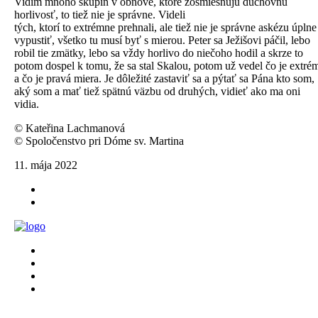
Vidím mnoho skupín v obnove, ktoré zosmiešňujú duchovnú
horlivosť, to tiež nie je správne. Videli
tých, ktorí to extrémne prehnali, ale tiež nie je správne askézu úplne
vypustiť, všetko tu musí byť s mierou. Peter sa Ježišovi páčil, lebo
robil tie zmätky, lebo sa vždy horlivo do niečoho hodil a skrze to
potom dospel k tomu, že sa stal Skalou, potom už vedel čo je extré
a čo je pravá miera. Je dôležité zastaviť sa a pýtať sa Pána kto som,
aký som a mať tiež spätnú väzbu od druhých, vidieť ako ma oni
vidia.
© Kateřina Lachmanová
© Spoločenstvo pri Dóme sv. Martina
11. mája 2022