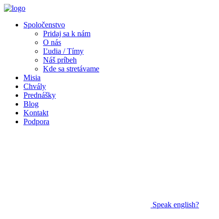
Spoločenstvo
Pridaj sa k nám
O nás
Ľudia / Tímy
Náš príbeh
Kde sa stretávame
Misia
Chvály
Prednášky
Blog
Kontakt
Podpora
Speak
english?