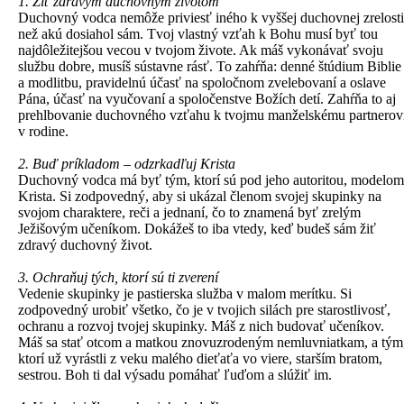
1. Žiť zdravým duchovným životom
Duchovný vodca nemôže priviesť iného k vyššej duchovnej zrelosti
než akú dosiahol sám. Tvoj vlastný vzťah k Bohu musí byť tou
najdôležitejšou vecou v tvojom živote. Ak máš vykonávať svoju
službu dobre, musíš sústavne rásť. To zahŕňa: denné štúdium Biblie
a modlitbu, pravidelnú účasť na spoločnom zvelebovaní a oslave
Pána, účasť na vyučovaní a spoločenstve Božích detí. Zahŕňa to aj
prehlbovanie duchovného vzťahu k tvojmu manželskému partnerov
v rodine.
2. Buď príkladom – odzrkadľuj Krista
Duchovný vodca má byť tým, ktorí sú pod jeho autoritou, modelom
Krista. Si zodpovedný, aby si ukázal členom svojej skupinky na
svojom charaktere, reči a jednaní, čo to znamená byť zrelým
Ježišovým učeníkom. Dokážeš to iba vtedy, keď budeš sám žiť
zdravý duchovný život.
3. Ochraňuj tých, ktorí sú ti zverení
Vedenie skupinky je pastierska služba v malom merítku. Si
zodpovedný urobiť všetko, čo je v tvojich silách pre starostlivosť,
ochranu a rozvoj tvojej skupinky. Máš z nich budovať učeníkov.
Máš sa stať otcom a matkou znovuzrodeným nemluvniatkam, a tým
ktorí už vyrástli z veku malého dieťaťa vo viere, starším bratom,
sestrou. Boh ti dal výsadu pomáhať ľuďom a slúžiť im.