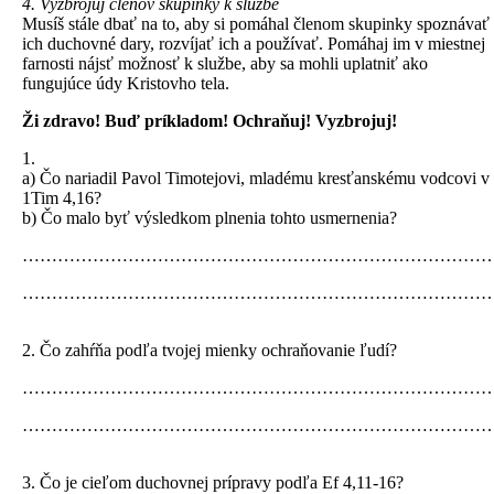
4. Vyzbrojuj členov skupinky k službe
Musíš stále dbať na to, aby si pomáhal členom skupinky spoznávať
ich duchovné dary, rozvíjať ich a používať. Pomáhaj im v miestnej
farnosti nájsť možnosť k službe, aby sa mohli uplatniť ako
fungujúce údy Kristovho tela.
Ži zdravo! Buď príkladom! Ochraňuj! Vyzbrojuj!
1.
a) Čo nariadil Pavol Timotejovi, mladému kresťanskému vodcovi v
1Tim 4,16?
b) Čo malo byť výsledkom plnenia tohto usmernenia?
……………………………………………………………………
……………………………………………………………………
2. Čo zahŕňa podľa tvojej mienky ochraňovanie ľudí?
……………………………………………………………………
……………………………………………………………………
3. Čo je cieľom duchovnej prípravy podľa Ef 4,11-16?