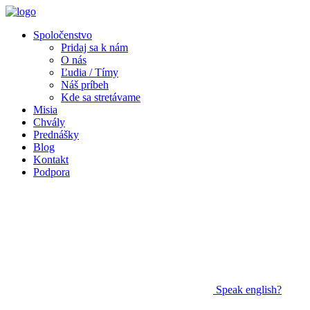
Spoločenstvo
Pridaj sa k nám
O nás
Ľudia / Tímy
Náš príbeh
Kde sa stretávame
Misia
Chvály
Prednášky
Blog
Kontakt
Podpora
Speak
english?