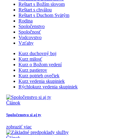
Reštart s Božím slovom
Reštart s chválou
Reštart s Duchom Svätým
Rodina
Spoločenstvo
Spoločnosť
Vodcovstvo
Vzťahy
Kurz duchovný boj
Kurz milosť
Kurz o Božom vedení
Kurz pastierov
Kurz potrieb ovečiek
Kurz vedenia skupiniek
Rýchlokurz vedenia skupiniek
Článok
Spoločenstvo si aj ty
zobraziť viac
Článok