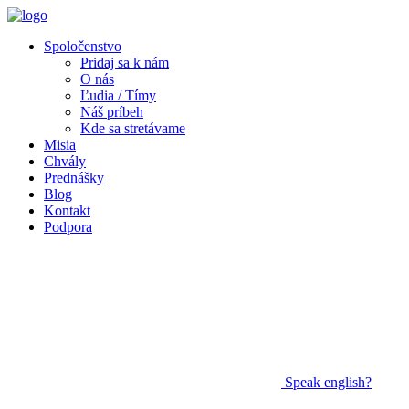
Spoločenstvo
Pridaj sa k nám
O nás
Ľudia / Tímy
Náš príbeh
Kde sa stretávame
Misia
Chvály
Prednášky
Blog
Kontakt
Podpora
Speak
english?